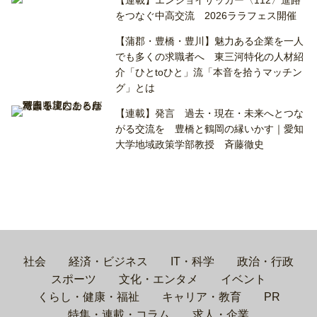
【連載】エンジョイサッカー〈112〉進路
をつなぐ中高交流 2026ララフェス開催
【蒲郡・豊橋・豊川】魅力ある企業を一人
でも多くの求職者へ 東三河特化の人材紹
介「ひとtoひと」流「本音を拾うマッチン
グ」とは
【連載】発言 過去・現在・未来へとつな
がる交流を 豊橋と鶴岡の縁いかす｜愛知
大学地域政策学部教授 斉藤徹史
社会
経済・ビジネス
IT・科学
政治・行政
スポーツ
文化・エンタメ
イベント
くらし・健康・福祉
キャリア・教育
PR
特集・連載・コラム
求人・企業