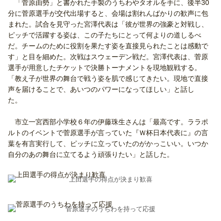
「菅原由勢」と書かれた手製のうちわやタオルを手に、後半30
分に菅原選手が交代出場すると、会場は割れんばかりの歓声に包
まれた。試合を見守った宮澤代表は「彼が世界の強豪と対戦し、
ピッチで活躍する姿は、この子たちにとって何よりの道しるべ
だ。チームのために役割を果たす姿を直接見られたことは感動で
す」と目を細めた。次戦はスウェーデン戦だ。宮澤代表は、菅原
選手が用意したチケットで決勝トーナメントを現地観戦する。
「教え子が世界の舞台で戦う姿を肌で感じてきたい。現地で直接
声を届けることで、あいつのパワーになってほしい」と話し
た。
市立一宮西部小学校６年の伊藤珠生さんは「最高です。ララポ
ルトのイベントで菅原選手が言っていた『Ｗ杯日本代表に』の言
葉を有言実行して、ピッチに立っていたのがかっこいい。いつか
自分のあの舞台に立てるよう頑張りたい」と話した。
上田選手の得点が決まり歓喜
菅原選手のうちわを持って応援