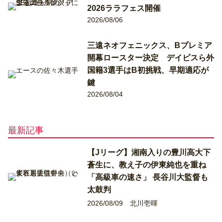
2026ララフェス開催
2026/08/06
三遠ネオフェニックス、Bプレミア
開幕ロースター決定 デイビスら外
国籍3選手はB初挑戦、早期適応が
鍵
2026/08/04
最新記事
【Jリーグ】湘南入りの豊川高大下
蒼生に、教え子の伊東純也を重ね
「高級車の速さ」 長谷川大監督も
太鼓判
2026/08/09
北川壱暉