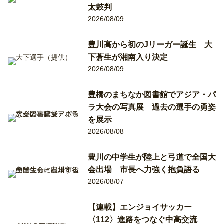
太鼓判
2026/08/09
豊川高から初のJリーガー誕生 大
下蒼生が湘南入り決定
2026/08/09
豊橋のまちなか図書館でアジア・パ
ラ大会の写真展 過去の選手の勇姿
を展示
2026/08/08
豊川の中学生が陸上と弓道で全国大
会出場 市長へ力強く抱負語る
2026/08/07
【連載】エンジョイサッカー
〈112〉進路をつなぐ中高交流