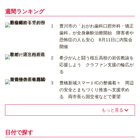
週間ランキング
豊川市の「おがわ歯科口腔外科・矯正
歯科」が全身麻酔治療開始 障害者や
恐怖症の人も安心 8月11日に内覧会
開催
希少がんと闘う桜丘高校の岩佐教諭を
応援しよう クラファン支援の輪広が
る
豊橋新城スマートICの整備着々 周辺
の安全とまちづくり推進へ支援求め
る 両市長ら国交省などで要望
もっと見る
日付で探す