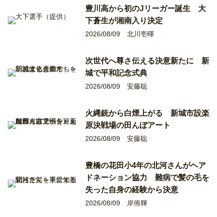
豊川高から初のJリーガー誕生 大
下蒼生が湘南入り決定
2026/08/09
北川壱暉
次世代へ尊さ伝える決意新たに 新
城で平和記念式典
2026/08/09
安藤聡
火縄銃から白煙上がる 新城市設楽
原決戦場の田んぼアート
2026/08/09
安藤聡
豊橋の花田小4年の北河さんがヘア
ドネーション協力 難病で髪の毛を
失った自身の経験から決意
2026/08/09
岸侑輝