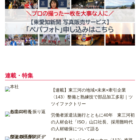
連載・特集
【連載】東三河の地域×未来×牽引企業
〈143〉整備と熟練技で部品加工多彩｜ツ
ツイファクトリー
労働者派遣法施行とともに40年 東三河初
の人材会社「ISO」山口社長、採用難時代
の人材確保について語る