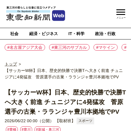
メニュー
社会
経済・ビジネス
IT・科学
政治・行政
ス
#名古屋アジア大会
#東三河のサブカル
#マケイン
#
トップ
>
【サッカーW杯】日本、歴史的快勝で決勝Tへ大きく前進 チュニ
ジアに4発猛攻 菅原選手の古巣・ラランジャ豊川本拠地でPV
【サッカーW杯】日本、歴史的快勝で決勝T
へ大きく前進 チュニジアに4発猛攻 菅原
選手の古巣・ラランジャ豊川本拠地でPV
2026/06/22 00:00（公開）
【取材班】
スポーツ
#豊橋
#豊川
#新城・奥三河