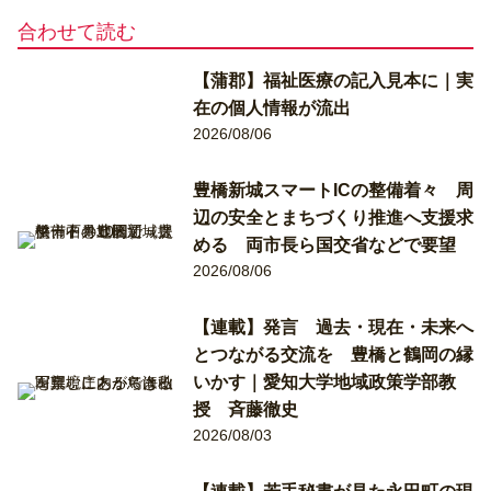
合わせて読む
【蒲郡】福祉医療の記入見本に｜実
在の個人情報が流出
2026/08/06
豊橋新城スマートICの整備着々 周
辺の安全とまちづくり推進へ支援求
める 両市長ら国交省などで要望
2026/08/06
【連載】発言 過去・現在・未来へ
とつながる交流を 豊橋と鶴岡の縁
いかす｜愛知大学地域政策学部教
授 斉藤徹史
2026/08/03