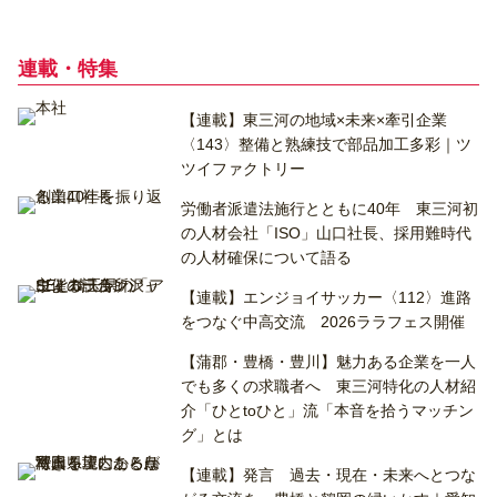
連載・特集
【連載】東三河の地域×未来×牽引企業
〈143〉整備と熟練技で部品加工多彩｜ツ
ツイファクトリー
労働者派遣法施行とともに40年 東三河初
の人材会社「ISO」山口社長、採用難時代
の人材確保について語る
【連載】エンジョイサッカー〈112〉進路
をつなぐ中高交流 2026ララフェス開催
【蒲郡・豊橋・豊川】魅力ある企業を一人
でも多くの求職者へ 東三河特化の人材紹
介「ひとtoひと」流「本音を拾うマッチン
グ」とは
【連載】発言 過去・現在・未来へとつな