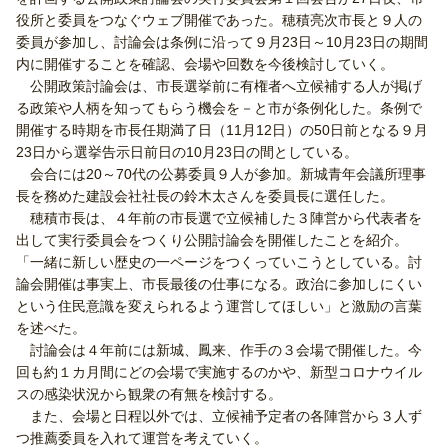
役所と委員をつなぐウェブ開催であった。穂積亮次市長と９人の
委員が参加し、討論会は条例に沿って９月23日～10月23日の期間
内に開催することを確認、会場や回数を今後検討していく。
公開政策討論会は、市長選挙前に有権者へ立候補する人が掲げ
る政策や人柄を知ってもらう機会を－と市が条例化した。条例で
開催する時期を市長任期満了日（11月12日）の50日前となる９月
23日から選挙告示日前日の10月23日の間としている。
会合には20～70代の公募委員９人が参加。新城青年会議所理事
長を務めた建設会社社長の鈴木太さんを委員長に選任した。
穂積市長は、４年前の市長選で立候補した３陣営から代表者を
出して実行委員会をつくり公開討論会を開催したことを紹介。
「一緒に新しい歴史の一ページをつくっていこうとしている。討
論会開催は事実上、市長最後の仕事になる。政治に参加しにくい
という住民意識を変えられるよう運営してほしい」と激励の言葉
を述べた。
討論会は４年前には新城、鳳来、作手の３会場で開催した。今
回も約１カ月間にどの会場で実施するのかや、新型コロナウイル
スの感染状況から観衆の有無を検討する。
また、会場と日程以外では、立候補予定者の各陣営から３人ず
つ推薦委員を入れて運営を考えていく。