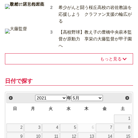
希少がんと闘う桜丘高校の岩佐教諭を
応援しよう クラファン支援の輪広が
る
【高校野球】教え子の豊橋中央萩本監
督が原動力 享栄の大藤監督が甲子園
へ
もっと見る
日付で探す
年
日
月
火
水
木
金
土
1
2
3
4
5
6
7
8
9
10
11
12
13
14
15