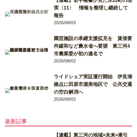
【連載】若手秘書が見た永田町の現
実〈11〉 情報を整理し継続して
報告
2026/08/03
園芸施設の承継支援拡充を 賃借要
件緩和など農水省へ要望 東三河4
市農業委が初の連名で
2026/08/02
ライドシェア実証運行開始 伊良湖
拠点に田原市渥美地区で 公共交通
の空白解消へ
2026/08/02
最新記事
【連載】東三河の地域×未来×牽引