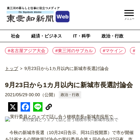
メニュー
社会
経済・ビジネス
IT・科学
政治・行政
ス
#名古屋アジア大会
#東三河のサブカル
#マケイン
#
トップ
9月23日から1カ月以内に新城市長選討論会
>
9月23日から1カ月以内に新城市長選討論会
2021/05/29 00:00（公開）
政治・行政
実行委員とウェブで話し合う穂積市長=新城市役所で
今秋の新城市長選（10月24日告示、同31日投開票）で市が開催
を計画する公開政策討論会の実行委員会第１回会合が27日夜、市