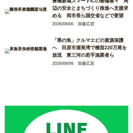
豊橋新城スマートICの整備着々 周
辺の安全とまちづくり推進へ支援求
める 両市長ら国交省などで要望
2026/08/06
加藤広宣
「県の魚」クルマエビの資源保護
へ 田原市渥美湾で種苗220万尾を
放流 東三河の若手漁業者ら
2026/08/06
加藤広宣