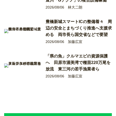
豊川「Gテクノ」の複合設備稼働
2026/08/06
林大二朗
豊橋新城スマートICの整備着々 周
辺の安全とまちづくり推進へ支援求
める 両市長ら国交省などで要望
2026/08/06
加藤広宣
「県の魚」クルマエビの資源保護
へ 田原市渥美湾で種苗220万尾を
放流 東三河の若手漁業者ら
2026/08/06
加藤広宣