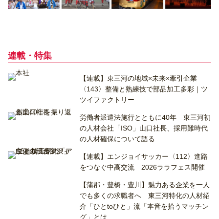
連載・特集
【連載】東三河の地域×未来×牽引企業
〈143〉整備と熟練技で部品加工多彩｜ツ
ツイファクトリー
労働者派遣法施行とともに40年 東三河初
の人材会社「ISO」山口社長、採用難時代
の人材確保について語る
【連載】エンジョイサッカー〈112〉進路
をつなぐ中高交流 2026ララフェス開催
【蒲郡・豊橋・豊川】魅力ある企業を一人
でも多くの求職者へ 東三河特化の人材紹
介「ひとtoひと」流「本音を拾うマッチン
グ」とは