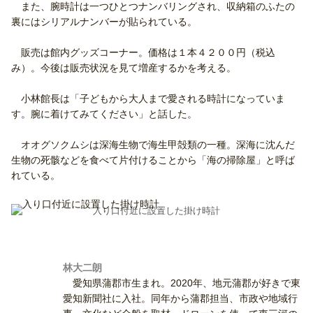
また、腕時計は一つひとつナンバリングされ、収納箱のふたの
裏にはシリアルナンバーが貼られている。
販売は館内グッズコーナー。価格は１本４２００円（税込
み）。今後は販売状況を見て増産するかを考える。
小林館長は「子どもから大人まで愛される時計になっていま
す。腕に着けてみてください」と話した。
オオグソクムシは深海生物で海生甲殻類の一種。深海に沈んだ
生物の死骸などを食べて片付けることから「海の掃除屋」と呼ば
れている。
入り口付近に設置した掛け時計
林大二朗
愛知県蒲郡市生まれ。2020年、地元蒲郡が好きで東
愛知新聞社に入社。同年から蒲郡担当、市政や地域行