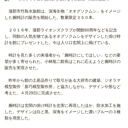
蒲郡市竹島水族館は、深海生物「オオグソクムシ」をイメージ
した腕時計の販売を開始した。数量限定３５０本。
２０１６年、蒲郡ライオンズクラブが開館60周年などを記念
し、同館の人気生物であるオオグソクムシをデザインした掛け時
計を館にプレゼントした。今は入り口玄関上に掲げている。
時計を見た多くの来場者から「腕時計にしてほしい」などの要
望が多く寄せられた。小林龍二館長はこれに応えようと腕時計の
販売を実現させた。
昨年から館の土産品作りで取引がある大府市の建築、ジオラマ
模型製作「新巧模型製作所」と協力しながら、デザインや形など
考えた。４月29日に完成させた。
腕時計は玄関の掛け時計を忠実に再現したほか、防水加工を施
した。デザインは白と黒、深海をイメージした濃いブルーの３種
類を用意した。