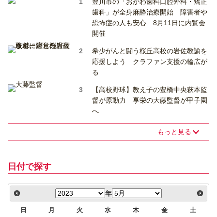
豊川市の「おがわ歯科口腔外科・矯正
歯科」が全身麻酔治療開始 障害者や
恐怖症の人も安心 8月11日に内覧会
開催
希少がんと闘う桜丘高校の岩佐教諭を
応援しよう クラファン支援の輪広が
る
【高校野球】教え子の豊橋中央萩本監
督が原動力 享栄の大藤監督が甲子園
へ
もっと見る
日付で探す
年
日
月
火
水
木
金
土