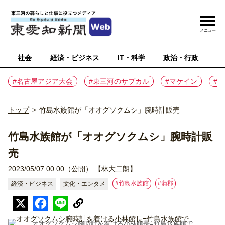
メニュー
社会
経済・ビジネス
IT・科学
政治・行政
ス
#名古屋アジア大会
#東三河のサブカル
#マケイン
#
トップ
竹島水族館が「オオグソクムシ」腕時計販売
>
竹島水族館が「オオグソクムシ」腕時計販
売
2023/05/07 00:00（公開）
【林大二朗】
#竹島水族館
#蒲郡
経済・ビジネス
文化・エンタメ
オオグソクムシ腕時計を着ける小林館長=竹島水族館で