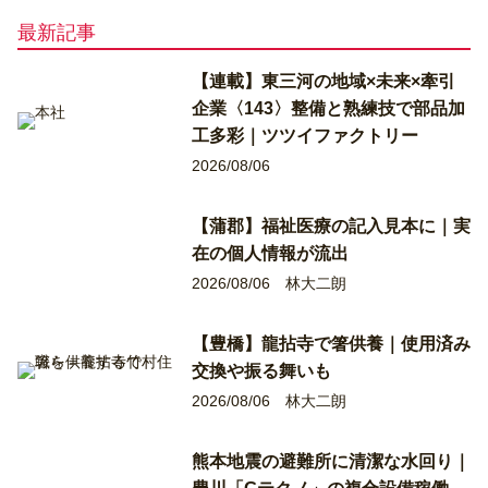
最新記事
【連載】東三河の地域×未来×牽引
企業〈143〉整備と熟練技で部品加
工多彩｜ツツイファクトリー
2026/08/06
【蒲郡】福祉医療の記入見本に｜実
在の個人情報が流出
2026/08/06
林大二朗
【豊橋】龍拈寺で箸供養｜使用済み
交換や振る舞いも
2026/08/06
林大二朗
熊本地震の避難所に清潔な水回り｜