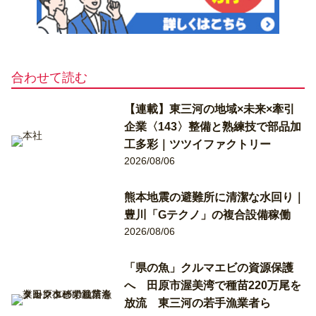
合わせて読む
【連載】東三河の地域×未来×牽引
企業〈143〉整備と熟練技で部品加
工多彩｜ツツイファクトリー
2026/08/06
熊本地震の避難所に清潔な水回り｜
豊川「Gテクノ」の複合設備稼働
2026/08/06
「県の魚」クルマエビの資源保護
へ 田原市渥美湾で種苗220万尾を
放流 東三河の若手漁業者ら