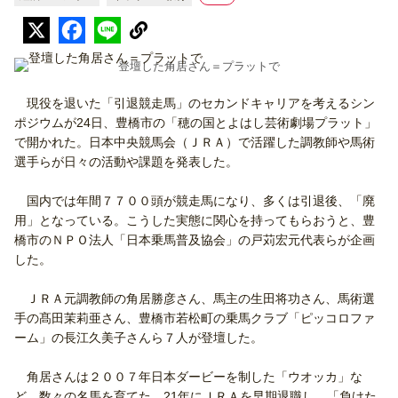
登壇した角居さん＝プラットで
現役を退いた「引退競走馬」のセカンドキャリアを考えるシン
ポジウムが24日、豊橋市の「穂の国とよはし芸術劇場プラット」
で開かれた。日本中央競馬会（ＪＲＡ）で活躍した調教師や馬術
選手らが日々の活動や課題を発表した。
国内では年間７７００頭が競走馬になり、多くは引退後、「廃
用」となっている。こうした実態に関心を持ってもらおうと、豊
橋市のＮＰＯ法人「日本乗馬普及協会」の戸苅宏元代表らが企画
した。
ＪＲＡ元調教師の角居勝彦さん、馬主の生田将功さん、馬術選
手の髙田茉莉亜さん、豊橋市若松町の乗馬クラブ「ピッコロファ
ーム」の長江久美子さんら７人が登壇した。
角居さんは２００７年日本ダービーを制した「ウオッカ」な
ど、数々の名馬を育てた。21年にＪＲＡを早期退職し、「負けた