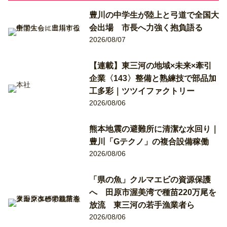
豊川の中学生が陸上と弓道で全国大
会出場 市長へ力強く抱負語る
2026/08/07
【連載】東三河の地域×未来×牽引
企業〈143〉整備と熟練技で部品加
工多彩｜ツツイファクトリー
2026/08/06
熊本地震の避難所に清潔な水回り｜
豊川「Gテクノ」の複合設備稼働
2026/08/06
「県の魚」クルマエビの資源保護
へ 田原市渥美湾で種苗220万尾を
放流 東三河の若手漁業者ら
2026/08/06