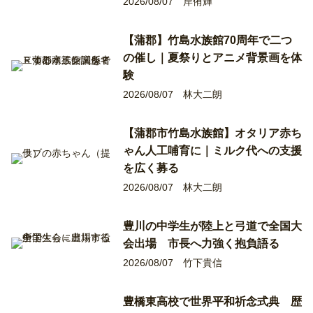
2026/08/07
岸侑輝
【蒲郡】竹島水族館70周年で二つ
の催し｜夏祭りとアニメ背景画を体
験
2026/08/07
林大二朗
【蒲郡市竹島水族館】オタリア赤ち
ゃん人工哺育に｜ミルク代への支援
を広く募る
2026/08/07
林大二朗
豊川の中学生が陸上と弓道で全国大
会出場 市長へ力強く抱負語る
2026/08/07
竹下貴信
豊橋東高校で世界平和祈念式典 歴