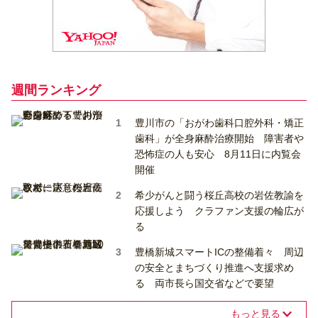
週間ランキング
豊川市の「おがわ歯科口腔外科・矯正
歯科」が全身麻酔治療開始 障害者や
恐怖症の人も安心 8月11日に内覧会
開催
希少がんと闘う桜丘高校の岩佐教諭を
応援しよう クラファン支援の輪広が
る
豊橋新城スマートICの整備着々 周辺
の安全とまちづくり推進へ支援求め
る 両市長ら国交省などで要望
もっと見る