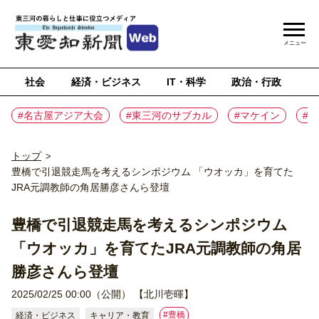
メニュー
社会
経済・ビジネス
IT・科学
政治・行政
ス
#名古屋アジア大会
#東三河のサブカル
#マケイン
#
トップ
>
豊橋で引退競走馬を考えるシンポジウム 「ウオッカ」を育てた
JRA元調教師の角居勝彦さんら登壇
豊橋で引退競走馬を考えるシンポジウム
「ウオッカ」を育てたJRA元調教師の角居
勝彦さんら登壇
2025/02/25 00:00（公開）
【北川壱暉】
#豊橋
経済・ビジネス
キャリア・教育