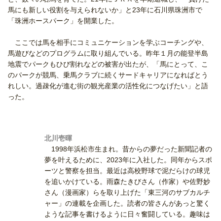
馬にも新しい役割を与えられないか」と23年に石川県珠洲市で
「珠洲ホースパーク」を開業した。
ここでは馬を相手にコミュニケーションを学ぶコーチングや、
馬遊びなどのプログラムに取り組んでいる。昨年１月の能登半島
地震でパークもひび割れなどの被害が出たが、「馬にとって、こ
のパークが競馬、乗馬クラブに続くサードキャリアになればとう
れしい。過疎化が進む街の観光産業の活性化につなげたい」と語
った。
北川壱暉
1998年浜松市生まれ。昔からの夢だった新聞記者の
夢を叶えるために、2023年に入社した。同年からスポ
ーツと警察を担当。最近は高校野球で泥だらけの球児
を追いかけている。雨森たきびさん（作家）や佐野妙
さん（漫画家）らを取り上げた「東三河のサブカルチ
ャー」の連載を企画した。読者の皆さんがあっと驚く
ような記事を書けるように日々奮闘している。趣味は