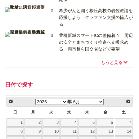
希少がんと闘う桜丘高校の岩佐教諭を
応援しよう クラファン支援の輪広が
る
豊橋新城スマートICの整備着々 周辺
の安全とまちづくり推進へ支援求め
る 両市長ら国交省などで要望
もっと見る
日付で探す
年
日
月
火
水
木
金
土
1
2
3
4
5
6
7
8
9
10
11
12
13
14