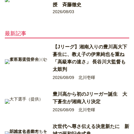
授 斉藤徹史
2026/08/03
最新記事
【Jリーグ】湘南入りの豊川高大下
蒼生に、教え子の伊東純也を重ね
「高級車の速さ」 長谷川大監督も
太鼓判
2026/08/09
北川壱暉
豊川高から初のJリーガー誕生 大
下蒼生が湘南入り決定
2026/08/09
北川壱暉
次世代へ尊さ伝える決意新たに 新
城で平和記念式典