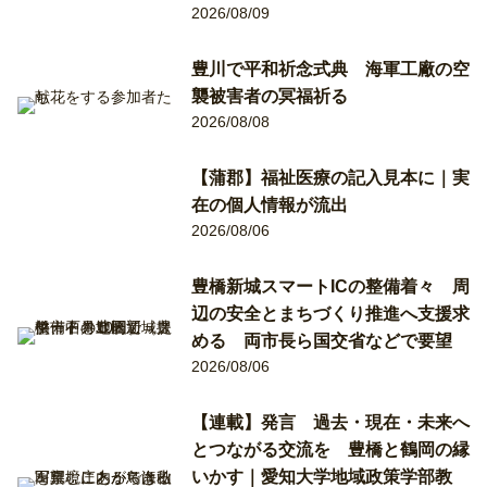
2026/08/09
豊川で平和祈念式典 海軍工廠の空
襲被害者の冥福祈る
2026/08/08
【蒲郡】福祉医療の記入見本に｜実
在の個人情報が流出
2026/08/06
豊橋新城スマートICの整備着々 周
辺の安全とまちづくり推進へ支援求
める 両市長ら国交省などで要望
2026/08/06
【連載】発言 過去・現在・未来へ
とつながる交流を 豊橋と鶴岡の縁
いかす｜愛知大学地域政策学部教