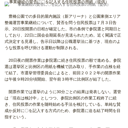
事業継続の賛否に〇を記入する住民投票の用紙（提供）
豊橋公園での多目的屋内施設（新アリーナ）と公園東側エリア
整備運営事業継続について、賛否を問う住民投票は７月３日告
示、20日投開票の日程が確定した。市の条例で参院選と同期日と
しており、22日に国会会期延長が見送られたため。近く閣議で正
式決定する見通し。告示日以降は公職選挙法に基づき、現在のよ
うな投票を呼び掛ける運動が制限される。
20日夜の開票作業は参院選に続き住民投票の順で進める。参院
選は選挙区と比例区の用紙を機械で読み取り、手作業の点検を経
て結了。市選挙管理委員会によると、前回２０２２年の開票作業
は午後９時20分頃開始、翌午前３時半に比例区が結了した。
開票作業では選挙のように30分ごとの結果は発表しない。選管
は「現在は検討中」としつつ、参院比例区の作業工程終了に続
き、住民投票の作業を随時始める手法を検討している。単純な賛
成か反対に〇を記入する方式のため、参院選に迫る結了時間を目
指すという。