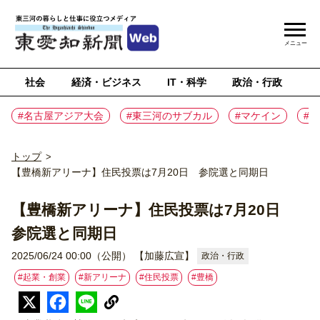
メニュー
社会
経済・ビジネス
IT・科学
政治・行政
ス
#名古屋アジア大会
#東三河のサブカル
#マケイン
#
トップ
>
【豊橋新アリーナ】住民投票は7月20日 参院選と同期日
【豊橋新アリーナ】住民投票は7月20日
参院選と同期日
2025/06/24 00:00（公開）
【加藤広宣】
政治・行政
#起業・創業
#新アリーナ
#住民投票
#豊橋