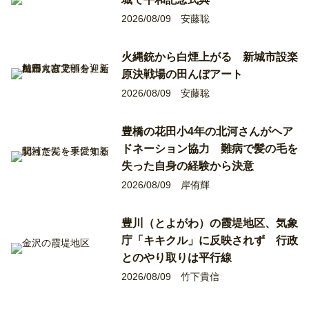
2026/08/09
安藤聡
火縄銃から白煙上がる 新城市設楽
原決戦場の田んぼアート
2026/08/09
安藤聡
豊橋の花田小4年の北河さんがヘア
ドネーション協力 難病で髪の毛を
失った自身の経験から決意
2026/08/09
岸侑輝
豊川（とよがわ）の霞堤地区、気象
庁「キキクル」に反映されず 行政
とのやり取りは平行線
2026/08/09
竹下貴信