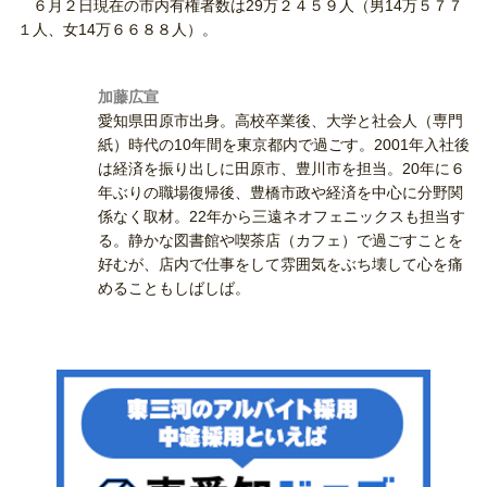
６月２日現在の市内有権者数は29万２４５９人（男14万５７７
１人、女14万６６８８人）。
加藤広宣
愛知県田原市出身。高校卒業後、大学と社会人（専門
紙）時代の10年間を東京都内で過ごす。2001年入社後
は経済を振り出しに田原市、豊川市を担当。20年に６
年ぶりの職場復帰後、豊橋市政や経済を中心に分野関
係なく取材。22年から三遠ネオフェニックスも担当す
る。静かな図書館や喫茶店（カフェ）で過ごすことを
好むが、店内で仕事をして雰囲気をぶち壊して心を痛
めることもしばしば。