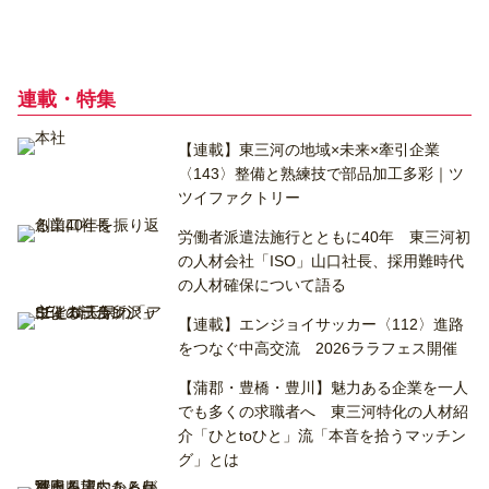
連載・特集
【連載】東三河の地域×未来×牽引企業
〈143〉整備と熟練技で部品加工多彩｜ツ
ツイファクトリー
労働者派遣法施行とともに40年 東三河初
の人材会社「ISO」山口社長、採用難時代
の人材確保について語る
【連載】エンジョイサッカー〈112〉進路
をつなぐ中高交流 2026ララフェス開催
【蒲郡・豊橋・豊川】魅力ある企業を一人
でも多くの求職者へ 東三河特化の人材紹
介「ひとtoひと」流「本音を拾うマッチン
グ」とは