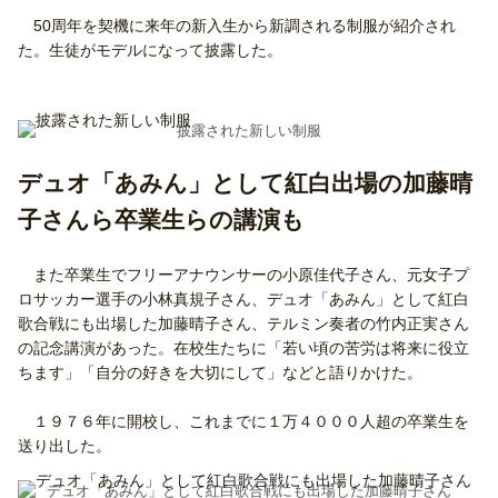
50周年を契機に来年の新入生から新調される制服が紹介され
た。生徒がモデルになって披露した。
披露された新しい制服
デュオ「あみん」として紅白出場の加藤晴
子さんら卒業生らの講演も
また卒業生でフリーアナウンサーの小原佳代子さん、元女子プ
ロサッカー選手の小林真規子さん、デュオ「あみん」として紅白
歌合戦にも出場した加藤晴子さん、テルミン奏者の竹内正実さん
の記念講演があった。在校生たちに「若い頃の苦労は将来に役立
ちます」「自分の好きを大切にして」などと語りかけた。
１９７６年に開校し、これまでに１万４０００人超の卒業生を
送り出した。
デュオ「あみん」として紅白歌合戦にも出場した加藤晴子さん