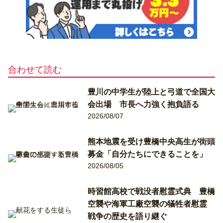
合わせて読む
豊川の中学生が陸上と弓道で全国大
会出場 市長へ力強く抱負語る
2026/08/07
熊本地震を受け豊橋中央高生が街頭
募金「自分たちにできることを」
2026/08/05
時習館高校で戦没者慰霊式典 豊橋
空襲や海軍工廠空襲の犠牲者慰霊
戦争の歴史を語り継ぐ