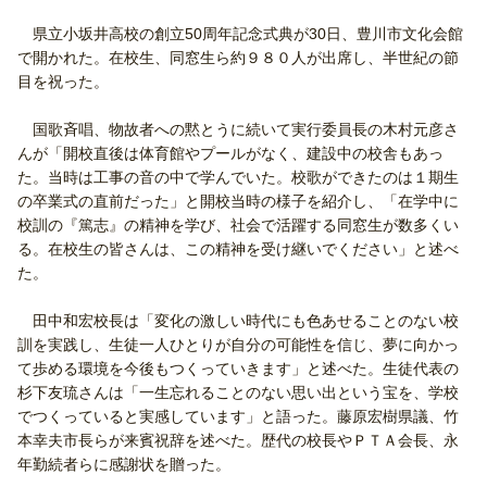
県立小坂井高校の創立50周年記念式典が30日、豊川市文化会館
で開かれた。在校生、同窓生ら約９８０人が出席し、半世紀の節
目を祝った。
国歌斉唱、物故者への黙とうに続いて実行委員長の木村元彦さ
んが「開校直後は体育館やプールがなく、建設中の校舎もあっ
た。当時は工事の音の中で学んでいた。校歌ができたのは１期生
の卒業式の直前だった」と開校当時の様子を紹介し、「在学中に
校訓の『篤志』の精神を学び、社会で活躍する同窓生が数多くい
る。在校生の皆さんは、この精神を受け継いでください」と述べ
た。
田中和宏校長は「変化の激しい時代にも色あせることのない校
訓を実践し、生徒一人ひとりが自分の可能性を信じ、夢に向かっ
て歩める環境を今後もつくっていきます」と述べた。生徒代表の
杉下友琉さんは「一生忘れることのない思い出という宝を、学校
でつくっていると実感しています」と語った。藤原宏樹県議、竹
本幸夫市長らが来賓祝辞を述べた。歴代の校長やＰＴＡ会長、永
年勤続者らに感謝状を贈った。