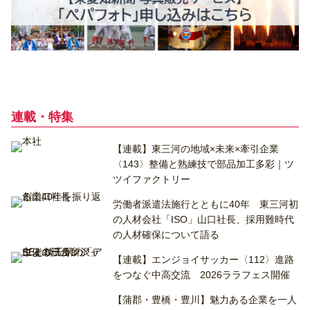
連載・特集
【連載】東三河の地域×未来×牽引企業
〈143〉整備と熟練技で部品加工多彩｜ツ
ツイファクトリー
労働者派遣法施行とともに40年 東三河初
の人材会社「ISO」山口社長、採用難時代
の人材確保について語る
【連載】エンジョイサッカー〈112〉進路
をつなぐ中高交流 2026ララフェス開催
【蒲郡・豊橋・豊川】魅力ある企業を一人