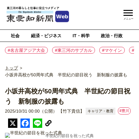
メニュー
社会
経済・ビジネス
IT・科学
政治・行政
ス
#名古屋アジア大会
#東三河のサブカル
#マケイン
#
トップ
>
小坂井高校が50周年式典 半世紀の節目祝う 新制服の披露も
小坂井高校が50周年式典 半世紀の節目祝
う 新制服の披露も
#豊川
2025/10/31 00:00（公開）
【竹下貴信】
キャリア・教育
半世紀の節目を祝った式典