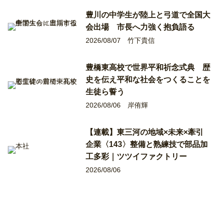
豊川の中学生が陸上と弓道で全国大
会出場 市長へ力強く抱負語る
2026/08/07
竹下貴信
豊橋東高校で世界平和祈念式典 歴
史を伝え平和な社会をつくることを
生徒ら誓う
2026/08/06
岸侑輝
【連載】東三河の地域×未来×牽引
企業〈143〉整備と熟練技で部品加
工多彩｜ツツイファクトリー
2026/08/06