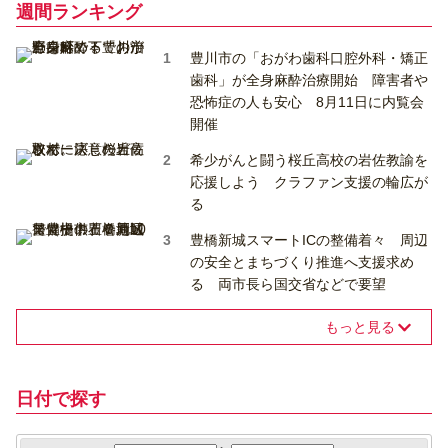
週間ランキング
豊川市の「おがわ歯科口腔外科・矯正
歯科」が全身麻酔治療開始 障害者や
恐怖症の人も安心 8月11日に内覧会
開催
希少がんと闘う桜丘高校の岩佐教諭を
応援しよう クラファン支援の輪広が
る
豊橋新城スマートICの整備着々 周辺
の安全とまちづくり推進へ支援求め
る 両市長ら国交省などで要望
もっと見る
日付で探す