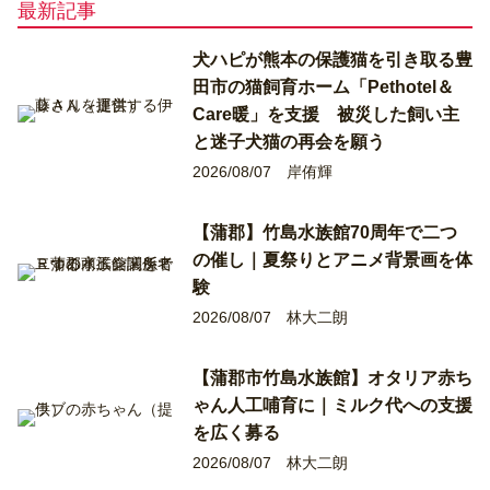
最新記事
犬ハピが熊本の保護猫を引き取る豊
田市の猫飼育ホーム「Pethotel＆
Care暖」を支援 被災した飼い主
と迷子犬猫の再会を願う
2026/08/07
岸侑輝
【蒲郡】竹島水族館70周年で二つ
の催し｜夏祭りとアニメ背景画を体
験
2026/08/07
林大二朗
【蒲郡市竹島水族館】オタリア赤ち
ゃん人工哺育に｜ミルク代への支援
を広く募る
2026/08/07
林大二朗