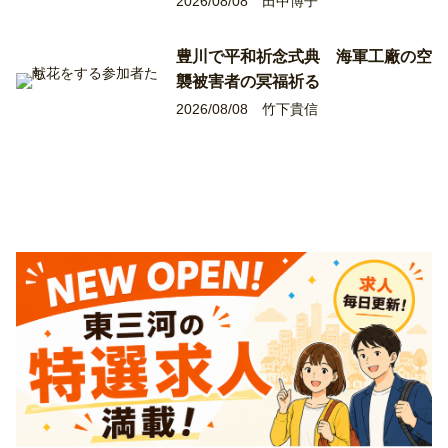
2026/08/08
田中博子
豊川で平和祈念式典 海軍工廠の空
襲被害者の冥福祈る
2026/08/08
竹下貴信