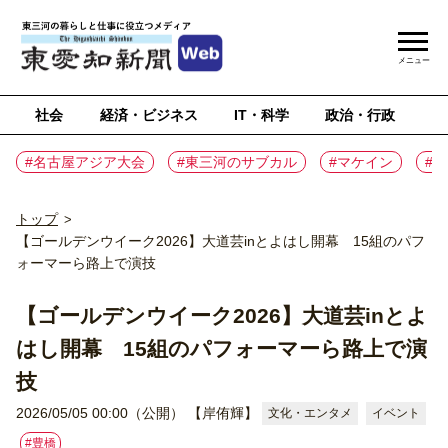
メニュー
社会
経済・ビジネス
IT・科学
政治・行政
ス
#名古屋アジア大会
#東三河のサブカル
#マケイン
#
トップ
>
【ゴールデンウイーク2026】大道芸inとよはし開幕 15組のパフ
ォーマーら路上で演技
【ゴールデンウイーク2026】大道芸inとよ
はし開幕 15組のパフォーマーら路上で演
技
2026/05/05 00:00（公開）
【岸侑輝】
文化・エンタメ
イベント
#豊橋