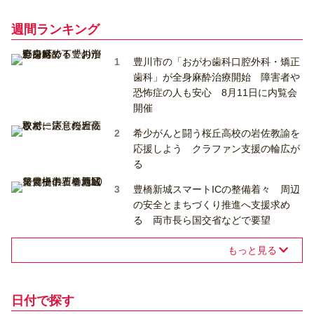
週間ランキング
豊川市の「おがわ歯科口腔外科・矯正
歯科」が全身麻酔治療開始 障害者や
恐怖症の人も安心 8月11日に内覧会
開催
希少がんと闘う桜丘高校の岩佐教諭を
応援しよう クラファン支援の輪広が
る
豊橋新城スマートICの整備着々 周辺
の安全とまちづくり推進へ支援求め
る 両市長ら国交省などで要望
もっと見る
日付で探す