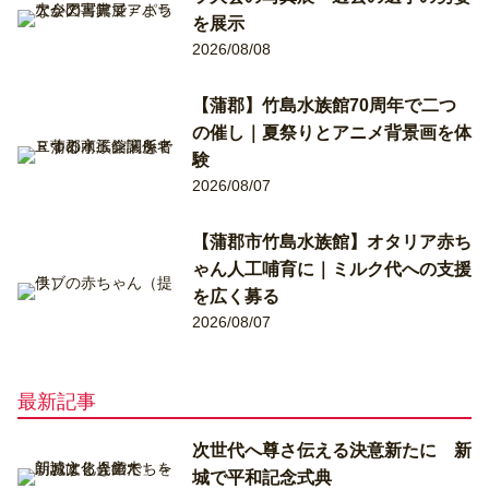
を展示
2026/08/08
【蒲郡】竹島水族館70周年で二つ
の催し｜夏祭りとアニメ背景画を体
験
2026/08/07
【蒲郡市竹島水族館】オタリア赤ち
ゃん人工哺育に｜ミルク代への支援
を広く募る
2026/08/07
最新記事
次世代へ尊さ伝える決意新たに 新
城で平和記念式典