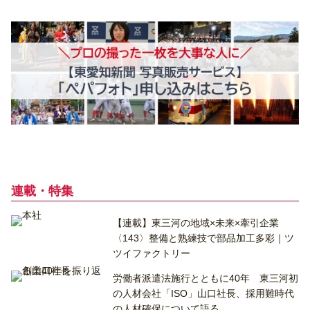
連載・特集
【連載】東三河の地域×未来×牽引企業
〈143〉整備と熟練技で部品加工多彩｜ツ
ツイファクトリー
労働者派遣法施行とともに40年 東三河初
の人材会社「ISO」山口社長、採用難時代
の人材確保について語る