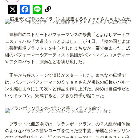
バルーンで作ったドラゴンを披露するＳｙａｎさん＝まちなか広場で
豊橋市のストリートパフォーマンスの祭典「とよはしアートフ
ェスティバル『大道芸ｉｎとよはし』」が４日、「穂の国とよは
し芸術劇場プラット」を中心としたまちなか一帯で始まった。15
組のパフォーマーやアーティスト集団がパントマイムコメディー
やアクロバット、演奏などを繰り広げた。
正午から各ステージで演技がスタートした。まちなか広場で
は、バルーンパフォーマーのＳｙａｎさんが複数の細長いバルー
ンを編むようにして次々と作品を作り上げた。締めは自信作だと
いうドラゴン。完成すると、大きな拍手が起こった。
ソランボ・ソランのバランス芸＝プラット前で
プラット北側広場では「ソランボ・ソラン」の２人組が組体操
のようなバランス芸やロープを使った空中芸、華麗なジャグリン
グなどを繰り出した。近くのロータリーでは、ものまるさんが音