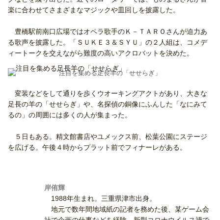
楽に合わせてさまざまなマジックや皿回しを披露した。
豊橋駅前南口広場ではオペラ歌手のＫ－ＴＡＲＯさんが迫力あ
る歌声を披露した。「ＳＵＫＥ３＆ＳＹＵ」の２人組は、コメデ
ィートークを交えながら難度の高いアクロバットを決めた。
注目を集める足長羊の「せせらぎ」
変装などをして通りを歩くウオーキングアクトがあり、大きな
足長の羊の「せせらぎ」や、名探偵の銅像にふんした「なにみて
るの」の周囲には多くの人が集まった。
５日もある。精文館書店やユメックス前、松葉公園にステージ
を広げる。午後４時からプラット前でフィナーレがある。
岸侑輝
1988年生まれ。三重県津市出身。
地元で数年間地域紙の記者を務めた後、某ゲーム会