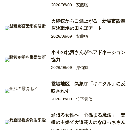
2026/08/09
安藤聡
火縄銃から白煙上がる 新城市設楽
原決戦場の田んぼアート
2026/08/09
安藤聡
小４の北河さんがヘアドネーション
協力
2026/08/09
岸侑輝
霞堤地区、気象庁「キキクル」に反
映されず
2026/08/09
竹下貴信
頑張る女性へ「心温まる魔法」 豊
橋の主婦で大道芸人のなほっちさん