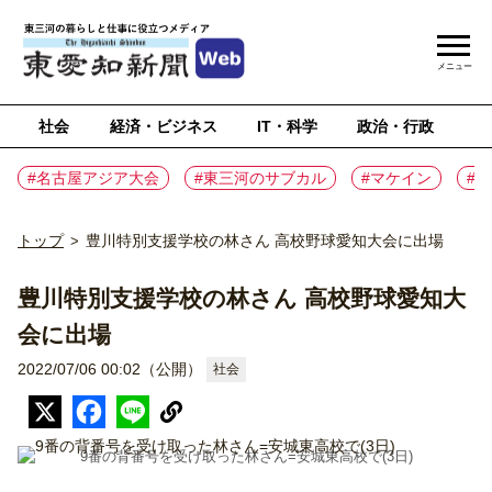
メニュー
社会
経済・ビジネス
IT・科学
政治・行政
ス
#名古屋アジア大会
#東三河のサブカル
#マケイン
#
トップ
豊川特別支援学校の林さん 高校野球愛知大会に出場
>
豊川特別支援学校の林さん 高校野球愛知大
会に出場
2022/07/06 00:02（公開）
社会
9番の背番号を受け取った林さん=安城東高校で(3日)