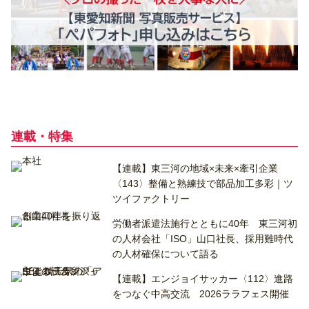
連載・特集
【連載】東三河の地域×未来×牽引企業
〈143〉整備と熟練技で部品加工多彩｜ツ
ツイファクトリー
労働者派遣法施行とともに40年 東三河初
の人材会社「ISO」山口社長、採用難時代
の人材確保について語る
【連載】エンジョイサッカー〈112〉進路
をつなぐ中高交流 2026ララフェス開催