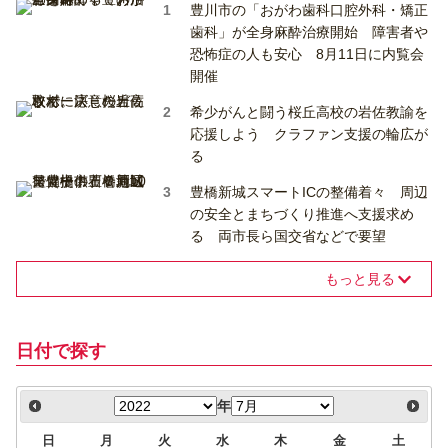
豊川市の「おがわ歯科口腔外科・矯正
歯科」が全身麻酔治療開始 障害者や
恐怖症の人も安心 8月11日に内覧会
開催
希少がんと闘う桜丘高校の岩佐教諭を
応援しよう クラファン支援の輪広が
る
豊橋新城スマートICの整備着々 周辺
の安全とまちづくり推進へ支援求め
る 両市長ら国交省などで要望
もっと見る
日付で探す
年
日
月
火
水
木
金
土