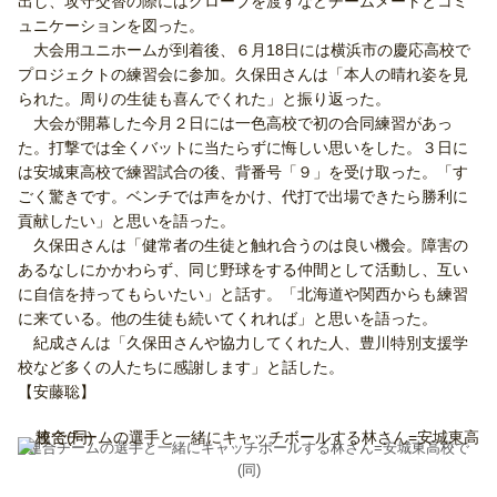
出し、攻守交替の際にはグローブを渡すなどチームメートとコミ
ュニケーションを図った。
大会用ユニホームが到着後、６月18日には横浜市の慶応高校で
プロジェクトの練習会に参加。久保田さんは「本人の晴れ姿を見
られた。周りの生徒も喜んでくれた」と振り返った。
大会が開幕した今月２日には一色高校で初の合同練習があっ
た。打撃では全くバットに当たらずに悔しい思いをした。３日に
は安城東高校で練習試合の後、背番号「９」を受け取った。「す
ごく驚きです。ベンチでは声をかけ、代打で出場できたら勝利に
貢献したい」と思いを語った。
久保田さんは「健常者の生徒と触れ合うのは良い機会。障害の
あるなしにかかわらず、同じ野球をする仲間として活動し、互い
に自信を持ってもらいたい」と話す。「北海道や関西からも練習
に来ている。他の生徒も続いてくれれば」と思いを語った。
紀成さんは「久保田さんや協力してくれた人、豊川特別支援学
校など多くの人たちに感謝します」と話した。
【安藤聡】
連合チームの選手と一緒にキャッチボールする林さん=安城東高校で
(同)