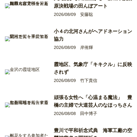
原決戦場の田んぼアート
2026/08/09
安藤聡
小４の北河さんがヘアドネーション
協力
2026/08/09
岸侑輝
霞地区、気象庁「キキクル」に反映
されず
2026/08/09
竹下貴信
頑張る女性へ「心温まる魔法」 豊
橋の主婦で大道芸人のなほっちさん
2026/08/08
田中博子
豊川で平和祈念式典 海軍工廠の空