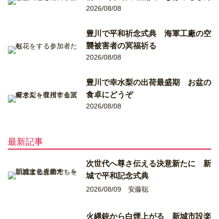
2026/08/08
豊川で平和祈念式典 海軍工廠の空
襲被害者の冥福祈る
2026/08/08
豊川で幸水梨の出荷最盛期 お盆の
食卓にどうぞ
2026/08/08
最新記事
次世代へ尊さ伝える決意新たに 新
城で平和記念式典
2026/08/09
安藤聡
火縄銃から白煙上がる 新城市設楽