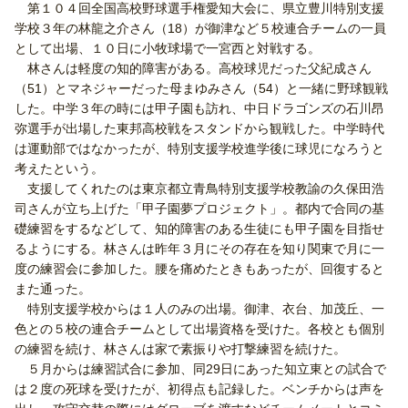
第１０４回全国高校野球選手権愛知大会に、県立豊川特別支援
学校３年の林龍之介さん（18）が御津など５校連合チームの一員
として出場、１０日に小牧球場で一宮西と対戦する。
林さんは軽度の知的障害がある。高校球児だった父紀成さん
（51）とマネジャーだった母まゆみさん（54）と一緒に野球観戦
した。中学３年の時には甲子園も訪れ、中日ドラゴンズの石川昂
弥選手が出場した東邦高校戦をスタンドから観戦した。中学時代
は運動部ではなかったが、特別支援学校進学後に球児になろうと
考えたという。
支援してくれたのは東京都立青鳥特別支援学校教諭の久保田浩
司さんが立ち上げた「甲子園夢プロジェクト」。都内で合同の基
礎練習をするなどして、知的障害のある生徒にも甲子園を目指せ
るようにする。林さんは昨年３月にその存在を知り関東で月に一
度の練習会に参加した。腰を痛めたときもあったが、回復すると
また通った。
特別支援学校からは１人のみの出場。御津、衣台、加茂丘、一
色との５校の連合チームとして出場資格を受けた。各校とも個別
の練習を続け、林さんは家で素振りや打撃練習を続けた。
５月からは練習試合に参加、同29日にあった知立東との試合で
は２度の死球を受けたが、初得点も記録した。ベンチからは声を