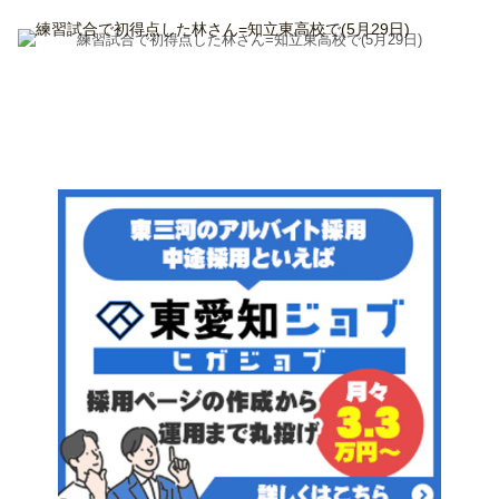
練習試合で初得点した林さん=知立東高校で(5月29日)