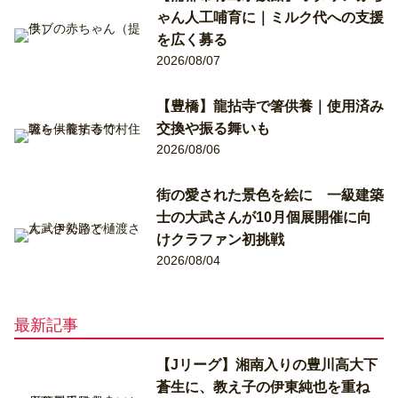
ゃん人工哺育に｜ミルク代への支援
を広く募る
2026/08/07
【豊橋】龍拈寺で箸供養｜使用済み
交換や振る舞いも
2026/08/06
街の愛された景色を絵に 一級建築
士の大武さんが10月個展開催に向
けクラファン初挑戦
2026/08/04
最新記事
【Jリーグ】湘南入りの豊川高大下
蒼生に、教え子の伊東純也を重ね