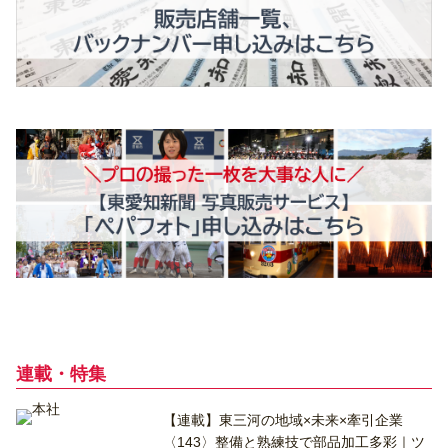
連載・特集
【連載】東三河の地域×未来×牽引企業
〈143〉整備と熟練技で部品加工多彩｜ツ