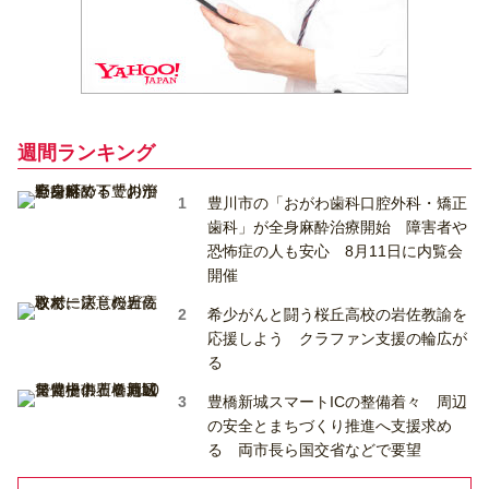
週間ランキング
豊川市の「おがわ歯科口腔外科・矯正
歯科」が全身麻酔治療開始 障害者や
恐怖症の人も安心 8月11日に内覧会
開催
希少がんと闘う桜丘高校の岩佐教諭を
応援しよう クラファン支援の輪広が
る
豊橋新城スマートICの整備着々 周辺
の安全とまちづくり推進へ支援求め
る 両市長ら国交省などで要望