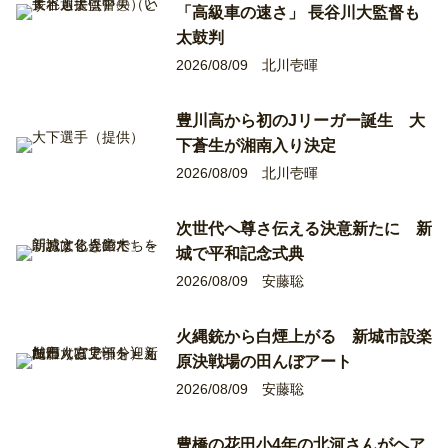
「高級車の速さ」 長谷川大監督も
太鼓判
2026/08/09
北川壱暉
豊川高から初のJリーガー誕生 大
下蒼生が湘南入り決定
2026/08/09
北川壱暉
次世代へ尊さ伝える決意新たに 新
城で平和記念式典
2026/08/09
安藤聡
火縄銃から白煙上がる 新城市設楽
原決戦場の田んぼアート
2026/08/09
安藤聡
豊橋の花田小4年の北河さんがヘア