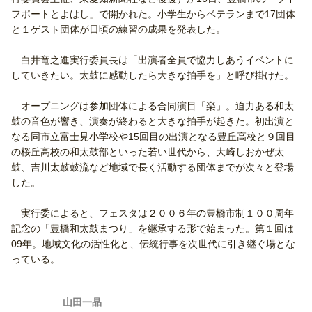
フポートとよはし」で開かれた。小学生からベテランまで17団体
と１ゲスト団体が日頃の練習の成果を発表した。
白井竜之進実行委員長は「出演者全員で協力しあうイベントに
していきたい。太鼓に感動したら大きな拍手を」と呼び掛けた。
オープニングは参加団体による合同演目「楽」。迫力ある和太
鼓の音色が響き、演奏が終わると大きな拍手が起きた。初出演と
なる同市立富士見小学校や15回目の出演となる豊丘高校と９回目
の桜丘高校の和太鼓部といった若い世代から、大崎しおかぜ太
鼓、吉川太鼓鼓流など地域で長く活動する団体までが次々と登場
した。
実行委によると、フェスタは２００６年の豊橋市制１００周年
記念の「豊橋和太鼓まつり」を継承する形で始まった。第１回は
09年。地域文化の活性化と、伝統行事を次世代に引き継ぐ場とな
っている。
山田一晶