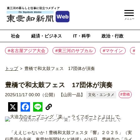
メニュー
社会
経済・ビジネス
IT・科学
政治・行政
ス
#名古屋アジア大会
#東三河のサブカル
#マケイン
#
トップ
豊橋で和太鼓フェス 17団体が演奏
>
豊橋で和太鼓フェス 17団体が演奏
#豊橋
2025/11/17 00:00（公開）
【山田一晶】
文化・エンタメ
大迫力のオープニング「楽」＝ライフポートとよはしで
「ええじゃないか！豊橋和太鼓フェスタ『響』２０２５」（実
行委員会主催、東愛知新聞社など後援）が16日、豊橋市の「ライ