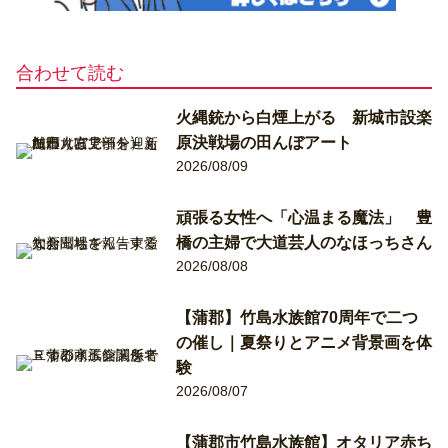
合わせて読む
火縄銃から白煙上がる 新城市設楽
原決戦場の田んぼアート
2026/08/09
頑張る女性へ「心温まる魔法」 豊
橋の主婦で大道芸人のなほっちさん
2026/08/08
【蒲郡】竹島水族館70周年で二つ
の催し｜夏祭りとアニメ背景画を体
験
2026/08/07
【蒲郡市竹島水族館】オタリア赤ち