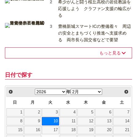
希少がんと闘う桜丘高校の岩佐教諭を
応援しよう クラファン支援の輪広が
る
豊橋新城スマートICの整備着々 周辺
の安全とまちづくり推進へ支援求め
る 両市長ら国交省などで要望
もっと見る
日付で探す
年
日
月
火
水
木
金
土
1
2
3
4
5
6
7
8
9
10
11
12
13
14
15
16
17
18
19
20
21