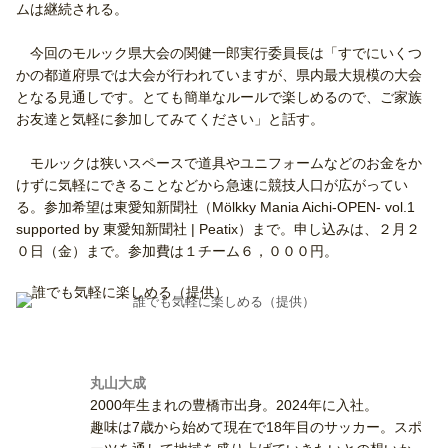
ムは継続される。
今回のモルック県大会の関健一郎実行委員長は「すでにいくつ
かの都道府県では大会が行われていますが、県内最大規模の大会
となる見通しです。とても簡単なルールで楽しめるので、ご家族
お友達と気軽に参加してみてください」と話す。
モルックは狭いスペースで道具やユニフォームなどのお金をか
けずに気軽にできることなどから急速に競技人口が広がってい
る。参加希望は東愛知新聞社（
Mölkky Mania Aichi-OPEN- vol.1
supported by 東愛知新聞社 | Peatix
）まで。申し込みは、２月２
０日（金）まで。参加費は１チーム６，０００円。
誰でも気軽に楽しめる（提供）
丸山大成
2000年生まれの豊橋市出身。2024年に入社。
趣味は7歳から始めて現在で18年目のサッカー。スポ