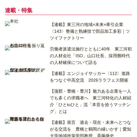
連載・特集
【連載】東三河の地域×未来×牽引企業
〈143〉整備と熟練技で部品加工多彩｜ツ
ツイファクトリー
労働者派遣法施行とともに40年 東三河初
の人材会社「ISO」山口社長、採用難時代
の人材確保について語る
【連載】エンジョイサッカー〈112〉進路
をつなぐ中高交流 2026ララフェス開催
【蒲郡・豊橋・豊川】魅力ある企業を一人
でも多くの求職者へ 東三河特化の人材紹
介「ひとtoひと」流「本音を拾うマッチン
グ」とは
【連載】発言 過去・現在・未来へとつな
がる交流を 豊橋と鶴岡の縁いかす｜愛知
大学地域政策学部教授 斉藤徹史