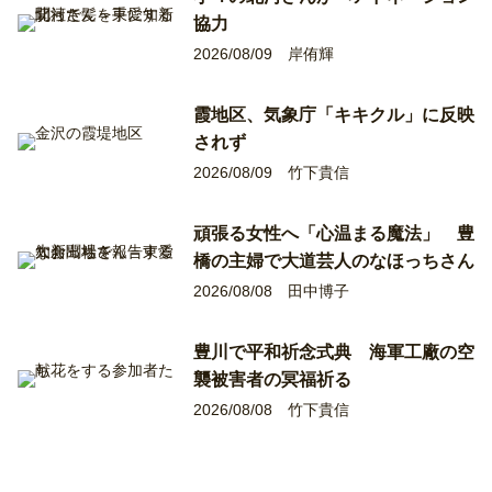
協力
2026/08/09
岸侑輝
霞地区、気象庁「キキクル」に反映
されず
2026/08/09
竹下貴信
頑張る女性へ「心温まる魔法」 豊
橋の主婦で大道芸人のなほっちさん
2026/08/08
田中博子
豊川で平和祈念式典 海軍工廠の空
襲被害者の冥福祈る
2026/08/08
竹下貴信