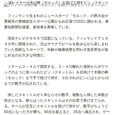
プレイヤーが木の棒（モルック）を投げて倒すピン（スキットル）
フィンランド生まれのニュースポーツ「モルック」の県大会が
豊橋市の豊橋総合スポーツ公園かもめ広場で23日に開かれる。東
愛知新聞社後援。参加者を募集している。
現在テレビやＳＮＳで話題になっている。フィンランドで１９
９６年に開発された。元はサウナでビールを飲みながら楽しまれ
ていた気軽なスポーツで、年齢や健康状態を問わず老若男女が楽
しめるのが大きな特徴だ。
１チーム２～４人で競技する。３～４㍍離れた場所からボウリ
ングのように並べられたピン（スキットル）を目掛けて木製の棒
（モルック）を下手で投げて倒す。それぞれのピンには１から12
までの数字が記されている。
倒したスキットルが１本ならその数字、複数なら倒した本数が
得点となる。散らばったスキットルはその位置で再び立てられ
る。チームが交互にスキットルを投げて倒すが、数字がちょうど
50点になった方が勝ち。50点を超えると、25点へ減点され、ゲー