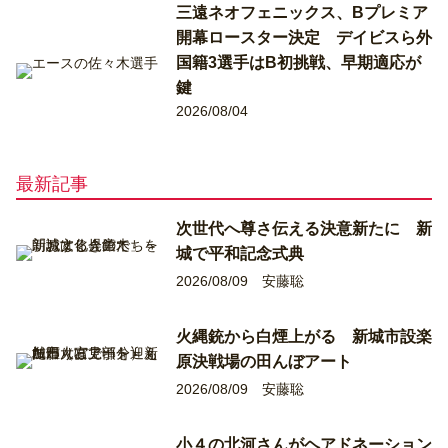
三遠ネオフェニックス、Bプレミア
開幕ロースター決定 デイビスら外
国籍3選手はB初挑戦、早期適応が
鍵
2026/08/04
最新記事
次世代へ尊さ伝える決意新たに 新
城で平和記念式典
2026/08/09
安藤聡
火縄銃から白煙上がる 新城市設楽
原決戦場の田んぼアート
2026/08/09
安藤聡
小４の北河さんがヘアドネーション