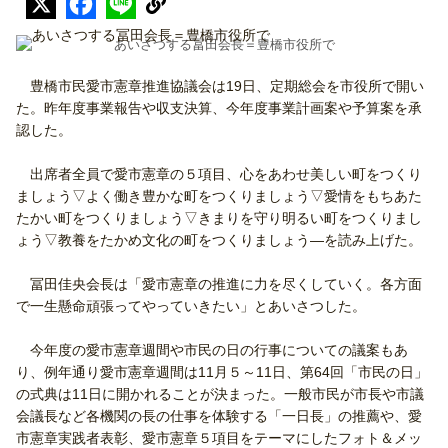
あいさつする冨田会長＝豊橋市役所で
豊橋市民愛市憲章推進協議会は19日、定期総会を市役所で開い
た。昨年度事業報告や収支決算、今年度事業計画案や予算案を承
認した。
出席者全員で愛市憲章の５項目、心をあわせ美しい町をつくり
ましょう▽よく働き豊かな町をつくりましょう▽愛情をもちあた
たかい町をつくりましょう▽きまりを守り明るい町をつくりまし
ょう▽教養をたかめ文化の町をつくりましょう―を読み上げた。
冨田佳央会長は「愛市憲章の推進に力を尽くしていく。各方面
で一生懸命頑張ってやっていきたい」とあいさつした。
今年度の愛市憲章週間や市民の日の行事についての議案もあ
り、例年通り愛市憲章週間は11月５～11日、第64回「市民の日」
の式典は11日に開かれることが決まった。一般市民が市長や市議
会議長など各機関の長の仕事を体験する「一日長」の推薦や、愛
市憲章実践者表彰、愛市憲章５項目をテーマにしたフォト＆メッ