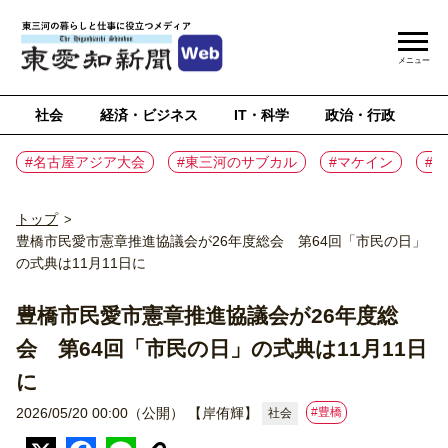
メニュー
社会
経済・ビジネス
IT・科学
政治・行政
ス
#名古屋アジア大会
#東三河のサブカル
#マケイン
#
トップ
>
豊橋市民愛市憲章推進協議会が26年度総会 第64回「市民の日」
の式典は11月11日に
豊橋市民愛市憲章推進協議会が26年度総
会 第64回「市民の日」の式典は11月11日
に
#豊橋
2026/05/20 00:00（公開）
【岸侑輝】
社会