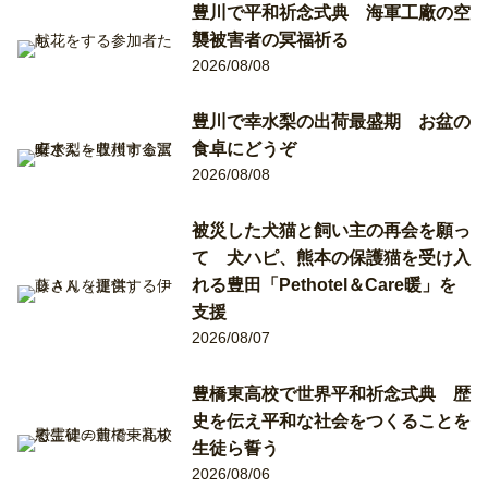
豊川で平和祈念式典 海軍工廠の空
襲被害者の冥福祈る
2026/08/08
豊川で幸水梨の出荷最盛期 お盆の
食卓にどうぞ
2026/08/08
被災した犬猫と飼い主の再会を願っ
て 犬ハピ、熊本の保護猫を受け入
れる豊田「Pethotel＆Care暖」を
支援
2026/08/07
豊橋東高校で世界平和祈念式典 歴
史を伝え平和な社会をつくることを
生徒ら誓う
2026/08/06