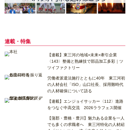
連載・特集
【連載】東三河の地域×未来×牽引企業
〈143〉整備と熟練技で部品加工多彩｜ツ
ツイファクトリー
労働者派遣法施行とともに40年 東三河初
の人材会社「ISO」山口社長、採用難時代
の人材確保について語る
【連載】エンジョイサッカー〈112〉進路
をつなぐ中高交流 2026ララフェス開催
【蒲郡・豊橋・豊川】魅力ある企業を一人
でも多くの求職者へ 東三河特化の人材紹