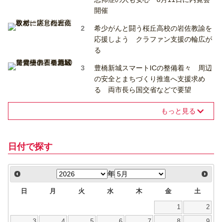
開催
希少がんと闘う桜丘高校の岩佐教諭を
応援しよう クラファン支援の輪広が
る
豊橋新城スマートICの整備着々 周辺
の安全とまちづくり推進へ支援求め
る 両市長ら国交省などで要望
もっと見る
日付で探す
年
日
月
火
水
木
金
土
1
2
3
4
5
6
7
8
9