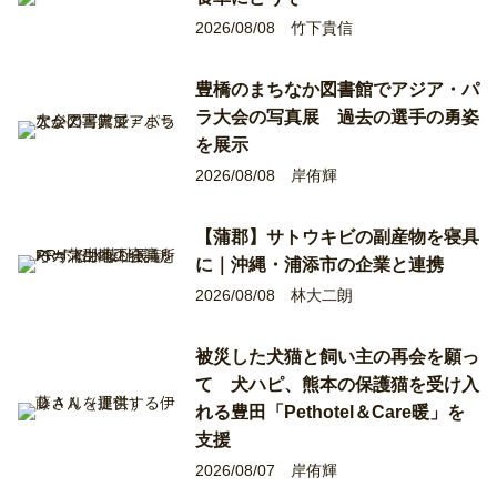
2026/08/08
竹下貴信
豊橋のまちなか図書館でアジア・パ
ラ大会の写真展 過去の選手の勇姿
を展示
2026/08/08
岸侑輝
【蒲郡】サトウキビの副産物を寝具
に｜沖縄・浦添市の企業と連携
2026/08/08
林大二朗
被災した犬猫と飼い主の再会を願っ
て 犬ハピ、熊本の保護猫を受け入
れる豊田「Pethotel＆Care暖」を
支援
2026/08/07
岸侑輝