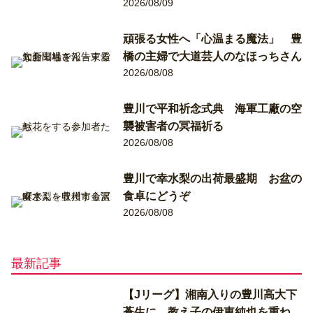
2026/08/09
頑張る女性へ「心温まる魔法」 豊
橋の主婦で大道芸人のなほっちさん
2026/08/08
豊川で平和祈念式典 海軍工廠の空
襲被害者の冥福祈る
2026/08/08
豊川で幸水梨の出荷最盛期 お盆の
食卓にどうぞ
2026/08/08
最新記事
【Jリーグ】湘南入りの豊川高大下
蒼生に、教え子の伊東純也を重ね