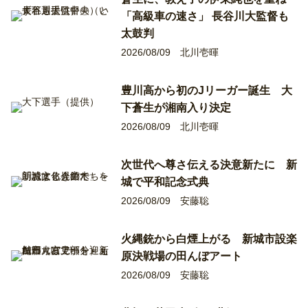
「高級車の速さ」 長谷川大監督も
太鼓判
2026/08/09
北川壱暉
豊川高から初のJリーガー誕生 大
下蒼生が湘南入り決定
2026/08/09
北川壱暉
次世代へ尊さ伝える決意新たに 新
城で平和記念式典
2026/08/09
安藤聡
火縄銃から白煙上がる 新城市設楽
原決戦場の田んぼアート
2026/08/09
安藤聡