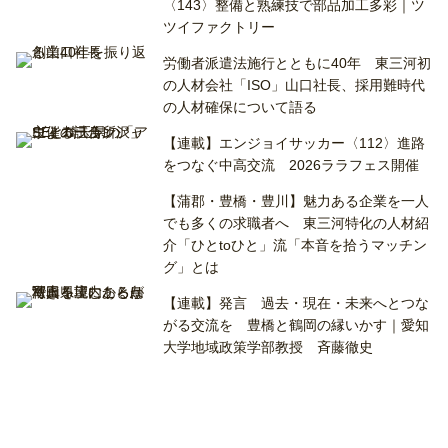
〈143〉整備と熟練技で部品加工多彩｜ツ
ツイファクトリー
労働者派遣法施行とともに40年 東三河初
の人材会社「ISO」山口社長、採用難時代
の人材確保について語る
【連載】エンジョイサッカー〈112〉進路
をつなぐ中高交流 2026ララフェス開催
【蒲郡・豊橋・豊川】魅力ある企業を一人
でも多くの求職者へ 東三河特化の人材紹
介「ひとtoひと」流「本音を拾うマッチン
グ」とは
【連載】発言 過去・現在・未来へとつな
がる交流を 豊橋と鶴岡の縁いかす｜愛知
大学地域政策学部教授 斉藤徹史