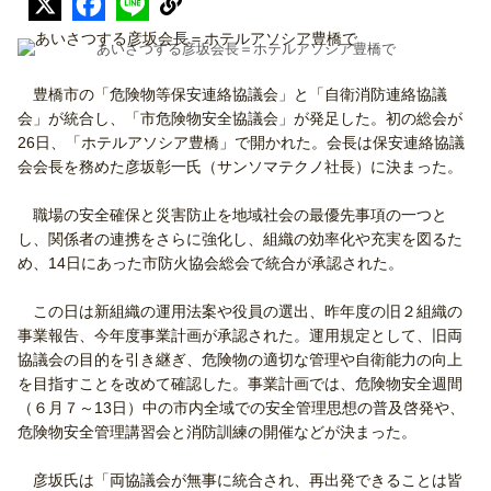
あいさつする彦坂会長＝ホテルアソシア豊橋で
豊橋市の「危険物等保安連絡協議会」と「自衛消防連絡協議
会」が統合し、「市危険物安全協議会」が発足した。初の総会が
26日、「ホテルアソシア豊橋」で開かれた。会長は保安連絡協議
会会長を務めた彦坂彰一氏（サンソマテクノ社長）に決まった。
職場の安全確保と災害防止を地域社会の最優先事項の一つと
し、関係者の連携をさらに強化し、組織の効率化や充実を図るた
め、14日にあった市防火協会総会で統合が承認された。
この日は新組織の運用法案や役員の選出、昨年度の旧２組織の
事業報告、今年度事業計画が承認された。運用規定として、旧両
協議会の目的を引き継ぎ、危険物の適切な管理や自衛能力の向上
を目指すことを改めて確認した。事業計画では、危険物安全週間
（６月７～13日）中の市内全域での安全管理思想の普及啓発や、
危険物安全管理講習会と消防訓練の開催などが決まった。
彦坂氏は「両協議会が無事に統合され、再出発できることは皆