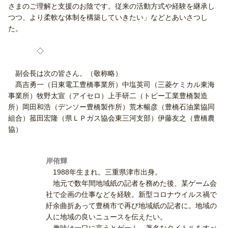
さまのご理解と支援のお陰です。従来の活動方式や経験を継承し
つつ、より柔軟な体制を構築していきたい」などとあいさつし
た。
◇
副会長は次の皆さん。（敬称略）
髙吉勇一（日東電工豊橋事業所）中塩英司（三菱ケミカル東海
事業所）牧野太宣（アイセロ）上手研二（トピー工業豊橋製造
所）岡田和浩（デンソー豊橋製作所）荒木暢彦（豊橋石油業協同
組合）菰田宏隆（県ＬＰガス協会東三河支部）伊藤友之（豊橋農
協）
岸侑輝
1988年生まれ。三重県津市出身。
地元で数年間地域紙の記者を務めた後、某ゲーム会
社で企画の仕事などを経験。新型コロナウイルス禍で
紆余曲折あって豊橋市で再び地域紙の記者に。地域の
人に地域の良いニュースを伝えたい。