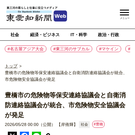
メニュー
社会
経済・ビジネス
IT・科学
政治・行政
ス
#名古屋アジア大会
#東三河のサブカル
#マケイン
#
トップ
>
豊橋市の危険物等保安連絡協議会と自衛消防連絡協議会が統合、
市危険物安全協議会が発足
豊橋市の危険物等保安連絡協議会と自衛消
防連絡協議会が統合、市危険物安全協議会
が発足
#豊橋
2026/05/28 00:00（公開）
【岸侑輝】
社会