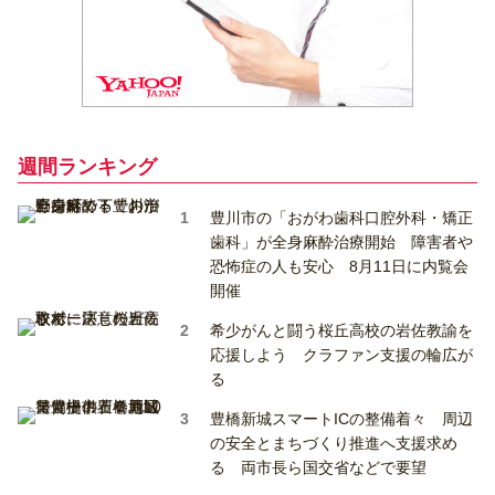
週間ランキング
豊川市の「おがわ歯科口腔外科・矯正
歯科」が全身麻酔治療開始 障害者や
恐怖症の人も安心 8月11日に内覧会
開催
希少がんと闘う桜丘高校の岩佐教諭を
応援しよう クラファン支援の輪広が
る
豊橋新城スマートICの整備着々 周辺
の安全とまちづくり推進へ支援求め
る 両市長ら国交省などで要望