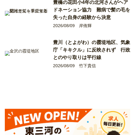
豊橋の花田小4年の北河さんがヘア
ドネーション協力 難病で髪の毛を
失った自身の経験から決意
2026/08/09
岸侑輝
豊川（とよがわ）の霞堤地区、気象
庁「キキクル」に反映されず 行政
とのやり取りは平行線
2026/08/09
竹下貴信