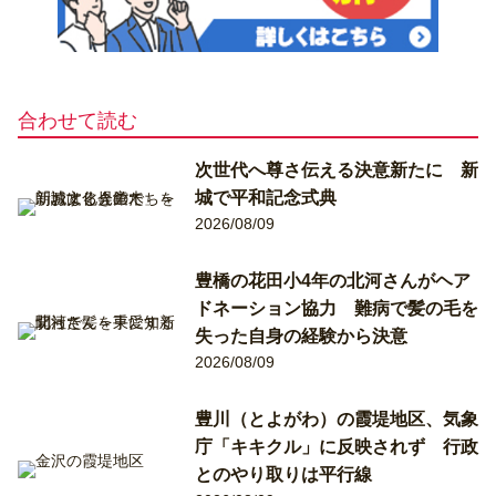
合わせて読む
次世代へ尊さ伝える決意新たに 新
城で平和記念式典
2026/08/09
豊橋の花田小4年の北河さんがヘア
ドネーション協力 難病で髪の毛を
失った自身の経験から決意
2026/08/09
豊川（とよがわ）の霞堤地区、気象
庁「キキクル」に反映されず 行政
とのやり取りは平行線