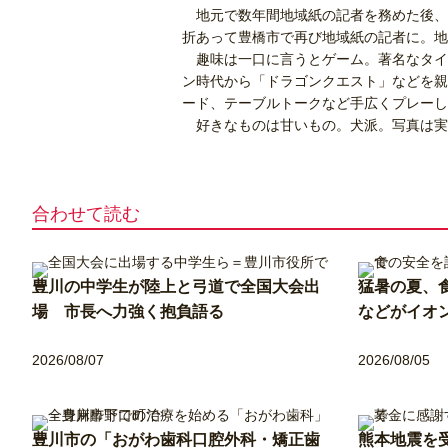
地元で数年間地域紙の記者を務めた後、
折あって豊橋市で再び地域紙の記者に。地
趣味は一口に言うとゲーム。著名なタイ
ン時代から「ドラゴンクエスト」などを親
ード、テーブルトークなど手広くプレーし
好きなものは甘いもの。犬派。写真は実
合わせて読む
豊川の中学生が陸上と弓道で全国大会出
猛暑の夏、
場 市長へ力強く抱負語る
などがイオ
2026/08/07
2026/08/05
豊川市の「おがわ歯科口腔外科・矯正歯
熊本地震を