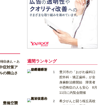
週間ランキング
中症対策ア
豊川市の「おがわ歯科口
ルの桐山さ
腔外科・矯正歯科」が全
身麻酔治療開始 障害者
や恐怖症の人も安心 8月
11日に内覧会開催
希少がんと闘う桜丘高校
 豊橋空襲