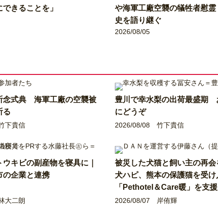
にできることを」
や海軍工廠空襲の犠牲者慰霊
史を語り継ぐ
2026/08/05
祈念式典 海軍工廠の空襲被
豊川で幸水梨の出荷最盛期 
祈る
にどうぞ
竹下貴信
2026/08/08
竹下貴信
トウキビの副産物を寝具に｜
被災した犬猫と飼い主の再
市の企業と連携
犬ハピ、熊本の保護猫を受け
「Pethotel＆Care暖」を支援
林大二朗
2026/08/07
岸侑輝