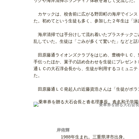
ックや海岸清掃ボランティア体験を通じて交流した。
カヤックは、校舎前に広がる野田町の海岸でインス
た。初めてという生徒も多く、参加した２年生は「泳
海岸清掃では手分けして流れ着いたプラスチックご
乱していた。生徒は「ごみが多くて驚いた」などと話
田原藤通ライオンズクラブをはじめ、豊橋中ＬＣ、
手伝ったほか、菓子の詰め合わせを生徒にプレゼント
通ＬＣの大石淳会長から、生徒が利用するコミュニテ
た。
田原藤通ＬＣ発起人の近藤資浩さんは「生徒がボラ
乗車券を贈る大石会
岸侑輝
1988年生まれ。三重県津市出身。