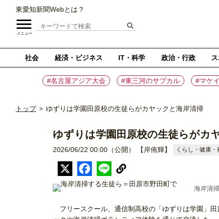
東愛知新聞Webとは？
メニュー
社会
経済・ビジネス
IT・科学
政治・行政
ス
#名古屋アジア大会
#東三河のサブカル
#マケ
トップ
ゆずりは学園田原校の生徒らがカヤックと海岸清掃
>
ゆずりは学園田原校の生徒らがカ
2026/06/22 00:00（公開）
【岸侑輝】
くらし・健康・
海岸清
フリースクール、通信制高校の「ゆずりは学園」田原