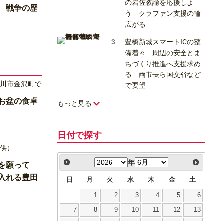
の岩佐教諭を応援しよ
 戦争の歴
う クラファン支援の輪
広がる
豊橋新城スマートICの整
備着々 周辺の安全とま
ちづくり推進へ支援求め
る 両市長ら国交省など
で要望
お盆の食卓
もっと見る
日付で探す
年
会を願って
入れる豊田
日
月
火
水
木
金
土
1
2
3
4
5
6
7
8
9
10
11
12
13