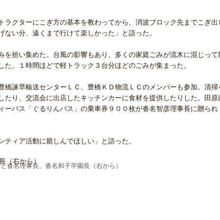
トラクターにこぎ方の基本を教わってから、消波ブロック先までこぎ出
げない分、遠くまで行けて楽しかった」と語った。
みを拾い集めた。台風の影響もあり、多くの家庭ごみが流木に混じって
した。１時間ほどで軽トラック３台分ほどのごみが集まった。
豊橋諫早輸送センターＬＣ、豊橋ＫＤ物流ＬＣのメンバーも参加。清掃
したり、交流会に出店したキッチンカーに食材を提供したりした。田原
ィーバス「ぐるりんバス」の乗車券９００枚が沓名智彦理事長に贈られ
ンティア活動に親しんでほしい」と語った。
長と沓名理事長、沓名和子学園長（右から）