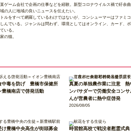
某ゲーム会社で企画の仕事などを経験。新型コロナウイルス禍で紆余曲
域の人に地域の良いニュースを伝えたい。
トルをすべて網羅しているわけではないが、コンシューマーはファミコ
しんでいる。ジャンルは問わず、環境としてはオンライン、カード、ボ
ている。
家の猫。
食中毒を防げ 豊橋市保健所
真夏の単独農作業に注意 熱
ン豊橋南店で啓発活動
ンバサダーで労働安全コンサ
んが営農者に熱中症啓発
2026/08/05
受け豊橋中央高生が街頭募金
時習館高校で戦没者慰霊式典