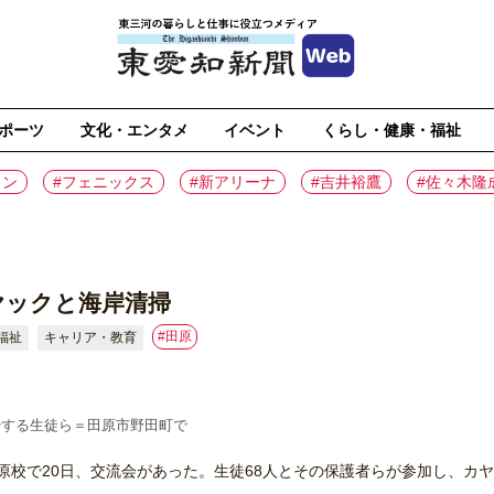
ポーツ
文化・エンタメ
イベント
くらし・健康・福祉
イン
#フェニックス
#新アリーナ
#吉井裕鷹
#佐々木隆
ヤックと海岸清掃
#⽥原
福祉
キャリア・教育
掃する生徒ら＝田原市野田町で
校で20日、交流会があった。生徒68人とその保護者らが参加し、カヤ