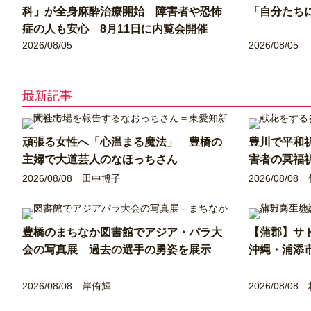
科」が全身麻酔治療開始 障害者や恐怖
「自分たち
症の人も安心 8月11日に内覧会開催
2026/08/05
2026/08/05
最新記事
頑張る女性へ「心温まる魔法」 豊橋の
豊川で平和
主婦で大道芸人のなほっちさん
害者の冥福
2026/08/08
田中博子
2026/08/08
豊橋のまちなか図書館でアジア・パラ大
【蒲郡】サ
会の写真展 過去の選手の勇姿を展示
沖縄・浦添
2026/08/08
岸侑輝
2026/08/08