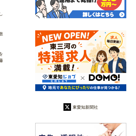
し
散
を
藤
東愛知新聞社