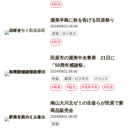
#⽥原
渥美半島に秋を告げる田原祭り
2024/09/15 06:00
文化・エンタメ
#⽥原
田原市の渥美中央青果 21日に
「50周年感謝祭」
2024/09/11 06:00
社会
経済・ビジネス
イベント
#農業
#観光
#渥美半島
#⽥原
南山大川北ゼミの生徒らが田原で新
商品販売会
2024/09/11 06:00
社会