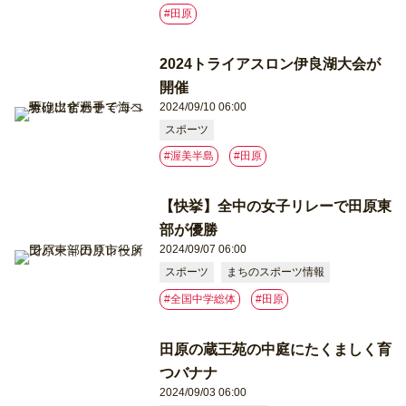
#⽥原
2024トライアスロン伊良湖大会が
開催
2024/09/10 06:00
スポーツ
#渥美半島
#⽥原
【快挙】全中の女子リレーで田原東
部が優勝
2024/09/07 06:00
スポーツ
まちのスポーツ情報
#全国中学総体
#⽥原
田原の蔵王苑の中庭にたくましく育
つバナナ
2024/09/03 06:00