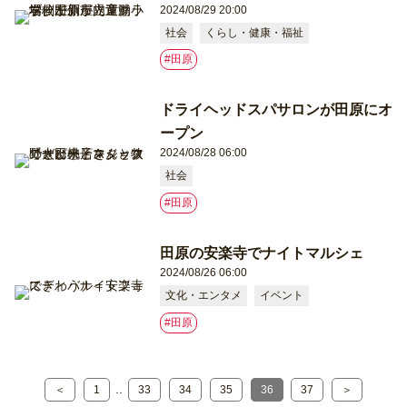
2024/08/29 20:00
社会
くらし・健康・福祉
#⽥原
ドライヘッドスパサロンが田原にオ
ープン
2024/08/28 06:00
社会
#⽥原
田原の安楽寺でナイトマルシェ
2024/08/26 06:00
文化・エンタメ
イベント
#⽥原
..
＜
1
33
34
35
36
37
＞