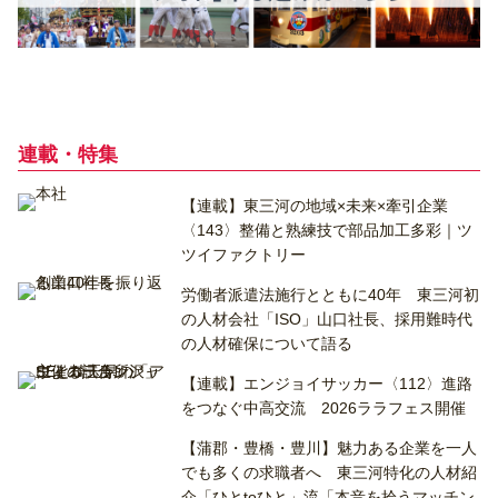
連載・特集
【連載】東三河の地域×未来×牽引企業
〈143〉整備と熟練技で部品加工多彩｜ツ
ツイファクトリー
労働者派遣法施行とともに40年 東三河初
の人材会社「ISO」山口社長、採用難時代
の人材確保について語る
【連載】エンジョイサッカー〈112〉進路
をつなぐ中高交流 2026ララフェス開催
【蒲郡・豊橋・豊川】魅力ある企業を一人
でも多くの求職者へ 東三河特化の人材紹
介「ひとtoひと」流「本音を拾うマッチン