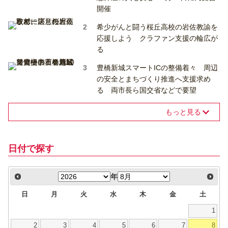
開催
希少がんと闘う桜丘高校の岩佐教諭を
応援しよう クラファン支援の輪広が
る
豊橋新城スマートICの整備着々 周辺
の安全とまちづくり推進へ支援求め
る 両市長ら国交省などで要望
もっと見る
日付で探す
年
日
月
火
水
木
金
土
1
2
3
4
5
6
7
8