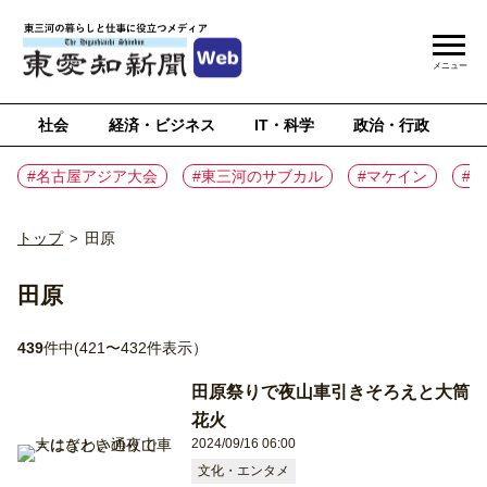
メニュー
社会
経済・ビジネス
IT・科学
政治・行政
ス
#名古屋アジア大会
#東三河のサブカル
#マケイン
#
トップ
⽥原
>
⽥原
439
件中(421〜432件表示）
田原祭りで夜山車引きそろえと大筒
花火
2024/09/16 06:00
文化・エンタメ