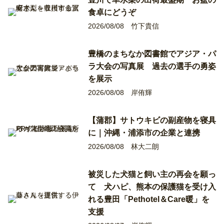
食卓にどうぞ
2026/08/08
竹下貴信
豊橋のまちなか図書館でアジア・パ
ラ大会の写真展 過去の選手の勇姿
を展示
2026/08/08
岸侑輝
【蒲郡】サトウキビの副産物を寝具
に｜沖縄・浦添市の企業と連携
2026/08/08
林大二朗
被災した犬猫と飼い主の再会を願っ
て 犬ハピ、熊本の保護猫を受け入
れる豊田「Pethotel＆Care暖」を
支援