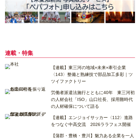
連載・特集
【連載】東三河の地域×未来×牽引企業
〈143〉整備と熟練技で部品加工多彩｜ツ
ツイファクトリー
労働者派遣法施行とともに40年 東三河初
の人材会社「ISO」山口社長、採用難時代
の人材確保について語る
【連載】エンジョイサッカー〈112〉進路
をつなぐ中高交流 2026ララフェス開催
【蒲郡・豊橋・豊川】魅力ある企業を一人