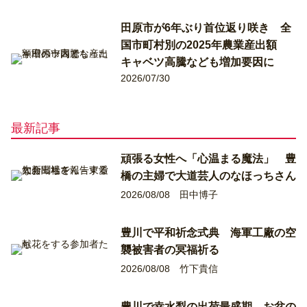
田原市が6年ぶり首位返り咲き 全
国市町村別の2025年農業産出額
キャベツ高騰なども増加要因に
2026/07/30
最新記事
頑張る女性へ「心温まる魔法」 豊
橋の主婦で大道芸人のなほっちさん
2026/08/08
田中博子
豊川で平和祈念式典 海軍工廠の空
襲被害者の冥福祈る
2026/08/08
竹下貴信
豊川で幸水梨の出荷最盛期 お盆の