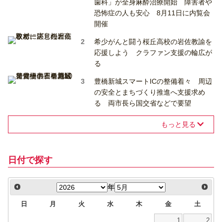
歯科」が全身麻酔治療開始 障害者や
恐怖症の人も安心 8月11日に内覧会
開催
希少がんと闘う桜丘高校の岩佐教諭を
応援しよう クラファン支援の輪広が
る
豊橋新城スマートICの整備着々 周辺
の安全とまちづくり推進へ支援求め
る 両市長ら国交省などで要望
もっと見る
日付で探す
年
日
月
火
水
木
金
土
1
2