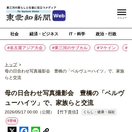
メニュー
社会
経済・ビジネス
IT・科学
政治・行政
ス
#名古屋アジア大会
#東三河のサブカル
#マケイン
#
トップ
>
母の日合わせ写真撮影会 豊橋の「ベルヴューハイツ」で、家族
らと交流
母の日合わせ写真撮影会 豊橋の「ベルヴ
ューハイツ」で、家族らと交流
2026/05/17 00:00（公開）
【竹下貴信】
くらし・健康・福祉
#豊橋