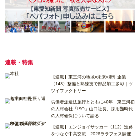
連載・特集
【連載】東三河の地域×未来×牽引企業
〈143〉整備と熟練技で部品加工多彩｜ツ
ツイファクトリー
労働者派遣法施行とともに40年 東三河初
の人材会社「ISO」山口社長、採用難時代
の人材確保について語る
【連載】エンジョイサッカー〈112〉進路
をつなぐ中高交流 2026ララフェス開催