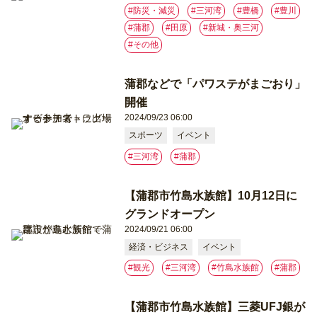
#防災・減災
#三河湾
#豊橋
#豊川
#蒲郡
#⽥原
#新城・奥三河
#その他
蒲郡などで「パワステがまごおり」
開催
2024/09/23 06:00
スポーツ
イベント
#三河湾
#蒲郡
【蒲郡市竹島水族館】10月12日に
グランドオープン
2024/09/21 06:00
経済・ビジネス
イベント
#観光
#三河湾
#竹島水族館
#蒲郡
【蒲郡市竹島水族館】三菱UFJ銀が