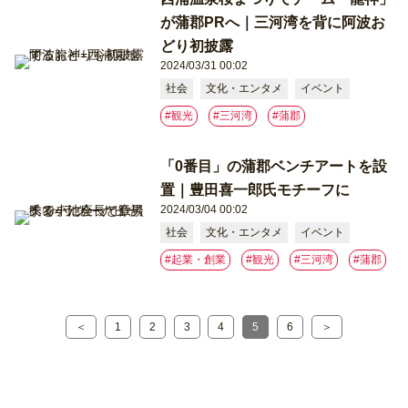
が蒲郡PRへ｜三河湾を背に阿波お
どり初披露
2024/03/31 00:02
社会
文化・エンタメ
イベント
#観光
#三河湾
#蒲郡
「0番目」の蒲郡ベンチアートを設
置｜豊田喜一郎氏モチーフに
2024/03/04 00:02
社会
文化・エンタメ
イベント
#起業・創業
#観光
#三河湾
#蒲郡
＜
1
2
3
4
5
6
＞