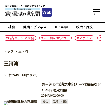
メニュー
社会
経済・ビジネス
IT・科学
政治・行政
ス
#名古屋アジア大会
#東三河のサブカル
#マケイン
#
トップ
三河湾
>
三河湾
65
件中(49〜60件表示）
東三河５市消防本部と三河海保など
と合同潜水訓練
2024/10/02 06:00
社会
政治・行政