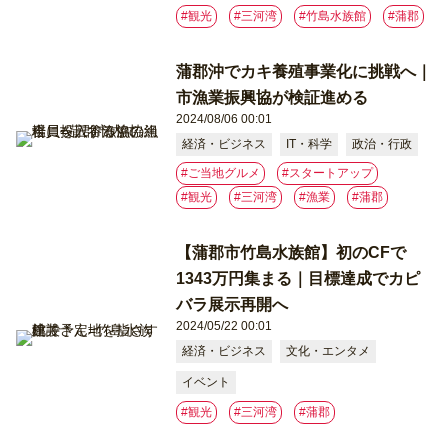
#観光
#三河湾
#竹島水族館
#蒲郡
蒲郡沖でカキ養殖事業化に挑戦へ｜
市漁業振興協が検証進める
2024/08/06 00:01
経済・ビジネス
IT・科学
政治・行政
#ご当地グルメ
#スタートアップ
#観光
#三河湾
#漁業
#蒲郡
【蒲郡市竹島水族館】初のCFで
1343万円集まる｜目標達成でカピ
バラ展示再開へ
2024/05/22 00:01
経済・ビジネス
文化・エンタメ
イベント
#観光
#三河湾
#蒲郡