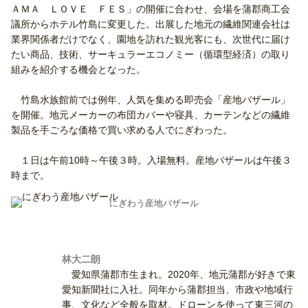
ＡＭＡ ＬＯＶＥ ＦＥＳ」の開催に合わせ、会場を蒲郡商工会
議所からホテル竹島に変更した。出展した地元の繊維関連会社は
業界関係者だけでなく、園地を訪れた観光客にも、次世代に届け
たい商品、技術、サーキュラーエコノミー（循環型経済）の取り
組みを紹介する機会となった。
竹島水族館前では例年、人気を集める即売会「産地バザール」
を開催。地元メーカーの布団カバーや寝具、カーテンなどの繊維
製品を手ごろな価格で買い求める人でにぎわった。
１日は午前10時～午後３時。入場無料。産地バザールは午後３
時まで。
にぎわう産地バザール
林大二朗
愛知県蒲郡市生まれ。2020年、地元蒲郡が好きで東
愛知新聞社に入社。同年から蒲郡担当、市政や地域行
事、文化など全般を取材。ドローンを使って東三河の