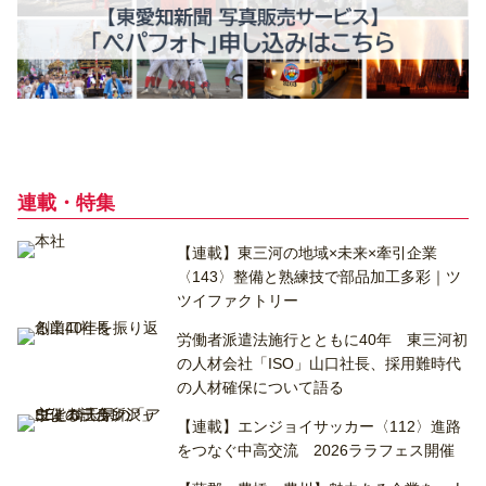
連載・特集
【連載】東三河の地域×未来×牽引企業
〈143〉整備と熟練技で部品加工多彩｜ツ
ツイファクトリー
労働者派遣法施行とともに40年 東三河初
の人材会社「ISO」山口社長、採用難時代
の人材確保について語る
【連載】エンジョイサッカー〈112〉進路
をつなぐ中高交流 2026ララフェス開催