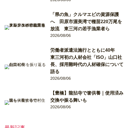
「県の魚」クルマエビの資源保護
へ 田原市渥美湾で種苗220万尾を
放流 東三河の若手漁業者ら
2026/08/06
労働者派遣法施行とともに40年
東三河初の人材会社「ISO」山口社
長、採用難時代の人材確保について
語る
2026/08/06
【豊橋】龍拈寺で箸供養｜使用済み
交換や振る舞いも
2026/08/06
最新記事