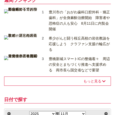
週間ランキング
豊川市の「おがわ歯科口腔外科・矯正
歯科」が全身麻酔治療開始 障害者や
恐怖症の人も安心 8月11日に内覧会
開催
希少がんと闘う桜丘高校の岩佐教諭を
応援しよう クラファン支援の輪広が
る
豊橋新城スマートICの整備着々 周辺
の安全とまちづくり推進へ支援求め
る 両市長ら国交省などで要望
もっと見る
日付で探す
年