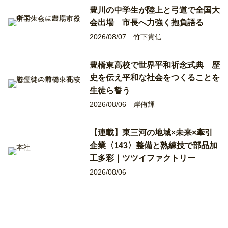
豊川の中学生が陸上と弓道で全国大
会出場 市長へ力強く抱負語る
2026/08/07
竹下貴信
豊橋東高校で世界平和祈念式典 歴
史を伝え平和な社会をつくることを
生徒ら誓う
2026/08/06
岸侑輝
【連載】東三河の地域×未来×牽引
企業〈143〉整備と熟練技で部品加
工多彩｜ツツイファクトリー
2026/08/06