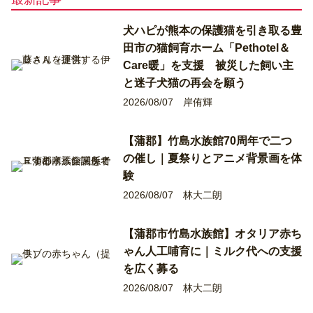
犬ハピが熊本の保護猫を引き取る豊
田市の猫飼育ホーム「Pethotel＆
Care暖」を支援 被災した飼い主
と迷子犬猫の再会を願う
2026/08/07
岸侑輝
【蒲郡】竹島水族館70周年で二つ
の催し｜夏祭りとアニメ背景画を体
験
2026/08/07
林大二朗
【蒲郡市竹島水族館】オタリア赤ち
ゃん人工哺育に｜ミルク代への支援
を広く募る
2026/08/07
林大二朗