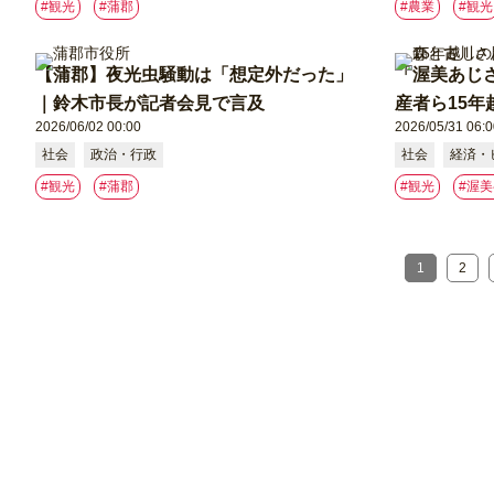
#観光
#蒲郡
#農業
#観光
【蒲郡】夜光虫騒動は「想定外だった」
「渥美あじ
｜鈴木市長が記者会見で言及
産者ら15年
2026/06/02 00:00
2026/05/31 06:0
社会
政治・行政
社会
経済・
#観光
#蒲郡
#観光
#渥
1
2