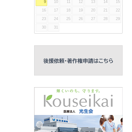
9
10
11
12
13
14
15
16
17
18
19
20
21
22
23
24
25
26
27
28
29
30
31