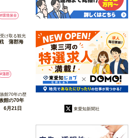
#環境保全
戦 蒲郡海
#蒲郡
族館の70年
6月21日
東愛知新聞社