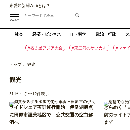
東愛知新聞Webとは？
メニュー
社会
経済・ビジネス
IT・科学
政治・行政
ス
#名古屋アジア大会
#東三河のサブカル
#マケ
トップ
観光
>
観光
211
件中(1〜12件表示）
ライドシェア実証運行開始 伊良湖拠点
きらめく「ヨ
に田原市渥美地区で 公共交通の空白解
前のライトア
消へ
まで