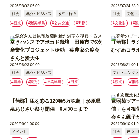
2026/08/02 05:00
2026/07/24 23:0
社会
経済・ビジネス
政治・行政
社会
文化・
#観光
#渥美半島
#公共交通
#⽥原
#文化財
#
空きハウスでアボカド栽培 田原市で6次
【蒲郡】ラ
産業化プロジェクト始動 菊農家の渡会
むすめコラ
さんと愛大生
2026/06/23 00:00
2026/06/21 00:1
社会
経済・ビジネス
文化・エンタメ
#農業
#観光
#渥美半島
#⽥原
#観光
#蒲郡
【蒲郡】里を彩る120種5万株超｜形原温
電照菊ツア
泉あじさい祭り開催 6月30日まで
値」を可視
会さん親子
2026/06/11 00:00
2026/06/10 01:0
イベント
社会
経済・