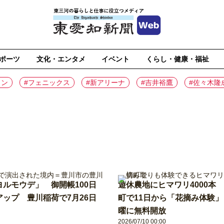
ポーツ
文化・エンタメ
イベント
くらし・健康・福祉
イン
#フェニックス
#新アリーナ
#吉井裕鷹
#佐々木隆
ルモウデ」 御開帳100日
遊休農地にヒマワリ4000本
ップ 豊川稲荷で7月26日
町で11日から「花摘み体験」
曜に無料開放
2026/07/10 00:00