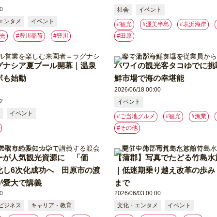
0
社会
イベント
エンタメ
イベント
#観光
#渥美半島
#表浜海岸
観光
#豊川稲荷
#豊川
#⽥原
グナシア夏プール開幕｜温泉
ハワイの観光客タコゆでに挑
ボも始動
鮮市場で海の幸堪能
2026/06/18 00:00
2
イベント
イベント
#ご当地グルメ
#観光
#漁業
#その他
ーが人気観光資源に 「価
【蒲郡】写真でたどる竹島水
化し6次化成功へ 田原市の渡
｜低迷期乗り越え改革の歩み 
が愛大で講義
まで
0
2026/06/03 00:00
ビジネス
キャリア・教育
文化・エンタメ
イベント