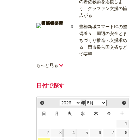
の岩佐教諭を応援しよ
う クラファン支援の輪
広がる
豊橋新城スマートICの整
備着々 周辺の安全とま
ちづくり推進へ支援求め
る 両市長ら国交省など
で要望
もっと見る
日付で探す
年
日
月
火
水
木
金
土
1
2
3
4
5
6
7
8