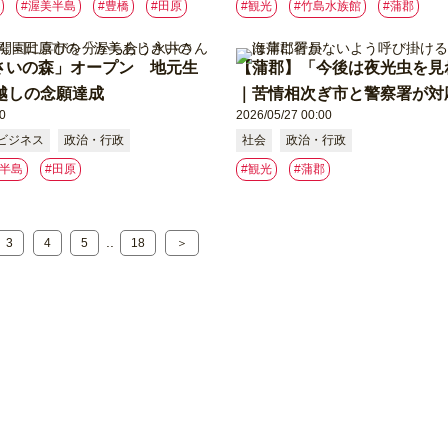
#渥美半島
#豊橋
#⽥原
#観光
#竹島水族館
#蒲郡
さいの森」オープン 地元生
【蒲郡】「今後は夜光虫を見
越しの念願達成
｜苦情相次ぎ市と警察署が対
0
2026/05/27 00:00
ビジネス
政治・行政
社会
政治・行政
美半島
#⽥原
#観光
#蒲郡
..
3
4
5
18
＞