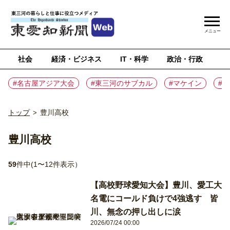
メニュー
社会
経済・ビジネス
IT・科学
政治・行政
ス
#名古屋アジア大会
#東三河のサブカル
#マケイン
#
トップ
豊川高校
>
豊川高校
59
件中(1〜12件表示）
【高校野球愛知大会】豊川、愛工大
名電にコールド負けで4強逃す 皆
川、無念の押し出しに涙
2026/07/24 00:00