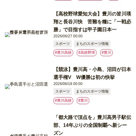
【高校野球愛知大会】豊川の皆川瑛
翔と長谷川快 苦難を糧に「一戦必
勝」で目指すは甲子園日本一
2026/06/27 00:00
スポーツ
まちのスポーツ情報
#豊川高校
#高校野球
#豊川
【競泳】豊川高・小島、沼田が日本
選手権V W優勝は初の快挙
2026/06/18 00:00
スポーツ
まちのスポーツ情報
#豊川高校
#豊川
「都大路で頂点を」豊川高男子駅伝
部、14年ぶりの全国制覇へ新シー
ズン