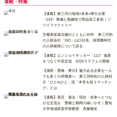
連載・特集
【連載】東三河の地域×未来×牽引企業
〈143〉整備と熟練技で部品加工多彩｜ツ
ツイファクトリー
労働者派遣法施行とともに40年 東三河初
の人材会社「ISO」山口社長、採用難時代
の人材確保について語る
【連載】エンジョイサッカー〈112〉進路
をつなぐ中高交流 2026ララフェス開催
【蒲郡・豊橋・豊川】魅力ある企業を一人
でも多くの求職者へ 東三河特化の人材紹
介「ひとtoひと」流「本音を拾うマッチン
グ」とは
【連載】発言 過去・現在・未来へとつな
がる交流を 豊橋と鶴岡の縁いかす｜愛知
大学地域政策学部教授 斉藤徹史