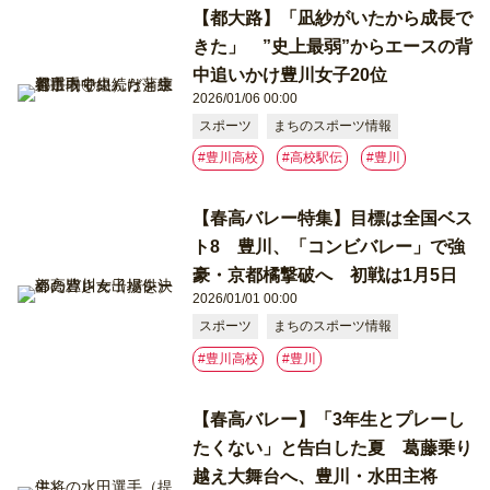
【都大路】「凪紗がいたから成長で
きた」 ”史上最弱”からエースの背
中追いかけ豊川女子20位
2026/01/06 00:00
スポーツ
まちのスポーツ情報
#豊川高校
#高校駅伝
#豊川
【春高バレー特集】目標は全国ベス
ト8 豊川、「コンビバレー」で強
豪・京都橘撃破へ 初戦は1月5日
2026/01/01 00:00
スポーツ
まちのスポーツ情報
#豊川高校
#豊川
【春高バレー】「3年生とプレーし
たくない」と告白した夏 葛藤乗り
越え大舞台へ、豊川・水田主将