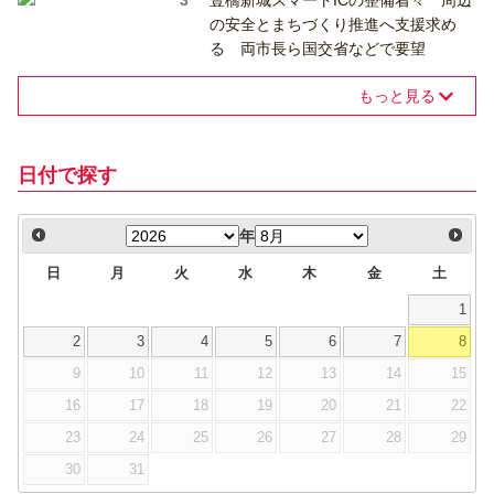
豊橋新城スマートICの整備着々 周辺
の安全とまちづくり推進へ支援求め
る 両市長ら国交省などで要望
もっと見る
日付で探す
年
日
月
火
水
木
金
土
1
2
3
4
5
6
7
8
9
10
11
12
13
14
15
16
17
18
19
20
21
22
23
24
25
26
27
28
29
30
31