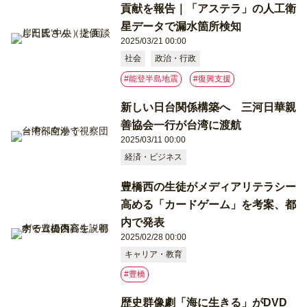
貢献を報告｜「アステラ」の人工衛
星データで漏水箇所検知
2025/03/21 00:00
社会
政治・行政
#能登半島地震
#復興支援
新しい日台関係構築へ 三河日華親
善協会一行が台湾に渡航
2025/03/11 00:00
経済・ビジネス
豊橋西の生徒がメディアリテラシー
高める「カードゲーム」を考案、都
内で発表
2025/02/28 00:00
キャリア・教育
#豊橋
歴史群像劇「海に生きる」がDVD