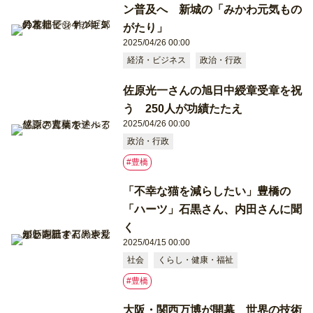
ン普及へ 新城の「みかわ元気もの
がたり」
2025/04/26 00:00
経済・ビジネス
政治・行政
佐原光一さんの旭日中綬章受章を祝
う 250人が功績たたえ
2025/04/26 00:00
政治・行政
#豊橋
「不幸な猫を減らしたい」豊橋の
「ハーツ」石黒さん、内田さんに聞
く
2025/04/15 00:00
社会
くらし・健康・福祉
#豊橋
大阪・関西万博が開幕 世界の技術