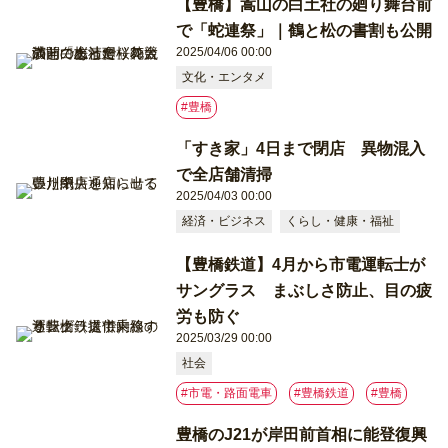
【豊橋】嵩山の白土社の廻り舞台前
で「蛇連祭」｜鶴と松の書割も公開
2025/04/06 00:00
文化・エンタメ
#豊橋
「すき家」4日まで閉店 異物混入
で全店舗清掃
2025/04/03 00:00
経済・ビジネス
くらし・健康・福祉
【豊橋鉄道】4月から市電運転士が
サングラス まぶしさ防止、目の疲
労も防ぐ
2025/03/29 00:00
社会
#市電・路面電車
#豊橋鉄道
#豊橋
豊橋のJ21が岸田前首相に能登復興