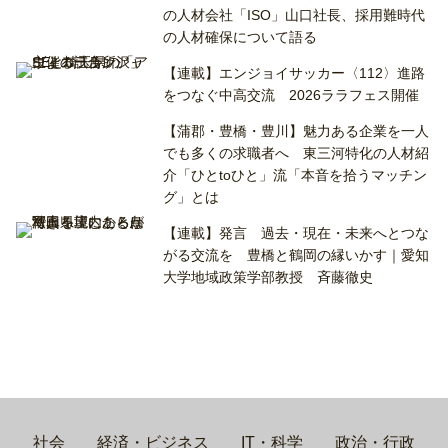
の人材会社「ISO」山口社長、採用難時代
の人材確保について語る
【連載】エンジョイサッカー〈112〉進路
をつなぐ中高交流 2026ララフェス開催
【蒲郡・豊橋・豊川】魅力ある企業を一人
でも多くの求職者へ 東三河特化の人材紹
介「ひとtoひと」流「本音を拾うマッチン
グ」とは
【連載】発言 過去・現在・未来へとつな
がる交流を 豊橋と鶴岡の縁いかす｜愛知
大学地域政策学部教授 斉藤徹史
社会
経済・ビジネス
IT・科学
政治・行政