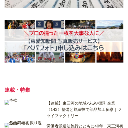
連載・特集
【連載】東三河の地域×未来×牽引企業
〈143〉整備と熟練技で部品加工多彩｜ツ
ツイファクトリー
労働者派遣法施行とともに40年 東三河初