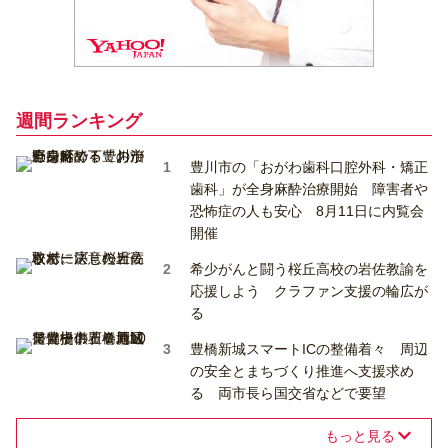
週間ランキング
豊川市の「おがわ歯科口腔外科・矯正
歯科」が全身麻酔治療開始 障害者や
恐怖症の人も安心 8月11日に内覧会
開催
希少がんと闘う桜丘高校の岩佐教諭を
応援しよう クラファン支援の輪広が
る
豊橋新城スマートICの整備着々 周辺
の安全とまちづくり推進へ支援求め
る 両市長ら国交省などで要望
もっと見る