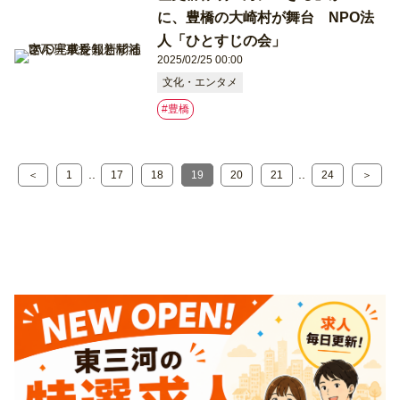
に、豊橋の大崎村が舞台 NPO法
人「ひとすじの会」
2025/02/25 00:00
文化・エンタメ
#豊橋
..
..
＜
1
17
18
19
20
21
24
＞