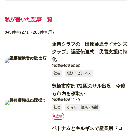
私が書いた記事⼀覧
349
件中(271〜285件表示）
企業クラブの「田原藤通ライオンズ
クラブ」認証伝達式 災害支援に特
化
2025/04/28 00:00
社会
経済・ビジネス
豊橋市南部で2匹のサル出没 今後
も市内を移動か
2025/04/26 11:49
社会
くらし・健康・福祉
#豊橋
ベトナムとキルギスで産業用ドロー