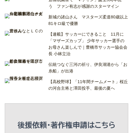
う ファン有志が感謝のスターマイン
新城の諸山さん マスターズ柔道80歳以上
81キロ級で優勝
【連載】サッカーにできること 11月に
「マザーズカップ」 少年サッカー選手の
お母さん楽しんで｜豊橋市サッカー協会会
長 小林立治
伝統つなぐ三河の祈り、伊良湖港から「お
糸船」が出港
【高校野球】「11年間チームメート」桜丘
の河合主将と澤田投手、最後の夏へ