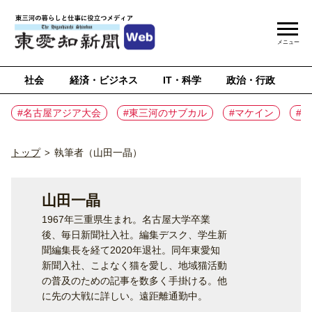
メニュー
社会
経済・ビジネス
IT・科学
政治・行政
ス
#名古屋アジア大会
#東三河のサブカル
#マケイン
#
トップ
執筆者（山田一晶）
>
山田一晶
1967年三重県生まれ。名古屋大学卒業
後、毎日新聞社入社。編集デスク、学生新
聞編集長を経て2020年退社。同年東愛知
新聞入社、こよなく猫を愛し、地域猫活動
の普及のための記事を数多く手掛ける。他
に先の大戦に詳しい。遠距離通勤中。