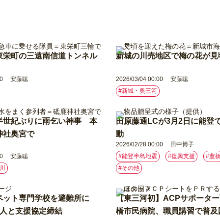
東栄町の三遠南信道トンネル
新城の川売地区で梅の花が見
0
安藤聡
2026/03/04 00:00
安藤聡
#新城・奥三河
半世紀ぶりに雨乞い神事 本
田原藤通LCが3月2日に能登
神社奥宮で
動
2026/02/28 00:00
田中博子
0
安藤聡
#能登半島地震
#復興支援
#豊
豊川
#その他
ペット専門学校を避難所に
【東三河初】ACPサポータ
法人と支援協定締結
橋市民病院、職員講習で普及