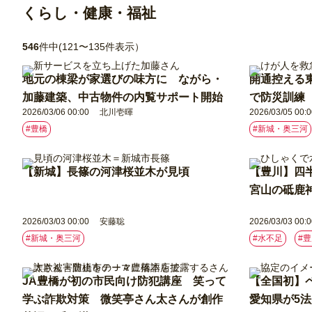
くらし・健康・福祉
546
件中(121〜135件表示）
地元の棟梁が家選びの味方に ながら・
開通控える
加藤建築、中古物件の内覧サポート開始
で防災訓練
2026/03/06 00:00
北川壱暉
2026/03/05 00:0
#豊橋
#新城・奥三河
【新城】長篠の河津桜並木が見頃
【豊川】四
宮山の砥鹿
2026/03/03 00:00
安藤聡
2026/03/03 00:0
#新城・奥三河
#水不足
#
JA豊橋が初の市民向け防犯講座 笑って
【全国初】
学ぶ詐欺対策 微笑亭さん太さんが創作
愛知県が5