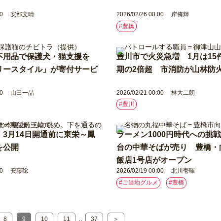
0
安部文晴
2026/02/26 00:00
岸侑輝
#豊橋
不用品で保護犬・猫支援を
豊川市で火災急増 1月は15件
リースタイル」が寄付サービ
期の2倍超 市消防が山林防
0
山田一晶
2026/02/21 00:00
林大二朗
#豊川
3月14日開通前に東栄～鳳
ラーメン1000円時代への挑戦
間を公開
台の中華そばが売り 豊橋・
飯店1号店がオープン
0
安藤聡
2026/02/19 00:00
北川壱暉
#ご当地グルメ
#豊橋
..
8
9
10
11
37
＞