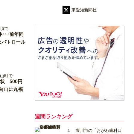
東愛知新聞社
･･･前年同
火パトロール
状 500円
向山に丸福
週間ランキング
豊川市の「おがわ歯科口