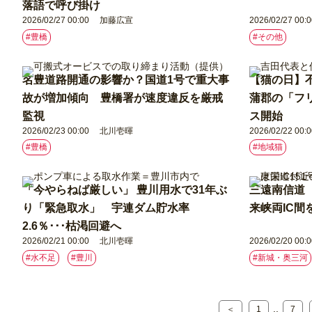
落語で呼び掛け
2026/02/27 00:00
加藤広宣
2026/02/27 00:0
#豊橋
#その他
名豊道路開通の影響か？国道1号で重大事
【猫の日】
故が増加傾向 豊橋署が速度違反を厳戒
蒲郡の「フ
監視
ス開始
2026/02/23 00:00
北川壱暉
2026/02/22 00:0
#豊橋
#地域猫
「今やらねば厳しい」 豊川用水で31年ぶ
三遠南信道 
り「緊急取水」 宇連ダム貯水率
来峡両IC
2.6％･･･枯渇回避へ
2026/02/21 00:00
北川壱暉
2026/02/20 00:0
#水不足
#豊川
#新城・奥三河
..
＜
1
7