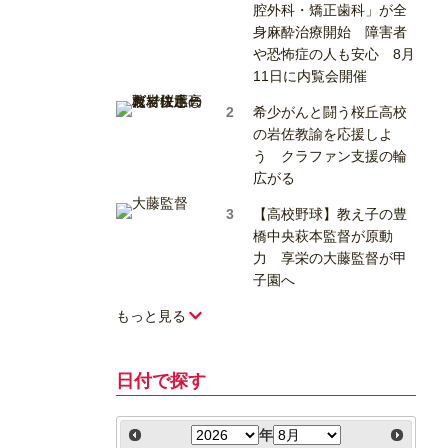
腔外科・矯正歯科」が全
身麻酔治療開始 障害者
や恐怖症の人も安心 8月
11日に内覧会開催
希少がんと闘う桜丘高校
の岩佐教諭を応援しよ
う クラファン支援の輪
広がる
【高校野球】教え子の豊
橋中央萩本監督が原動
力 享栄の大藤監督が甲
子園へ
もっと見る
日付で探す
年