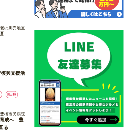
頃
で復興支援活
橋
#⽥原
ー育成へ 豊
図る