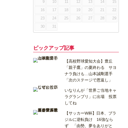
9
10
11
12
13
14
15
16
17
18
19
20
21
22
23
24
25
26
27
28
29
30
31
ピックアップ記事
【高校野球愛知大会】豊丘
「親子鷹」の夏終わる サヨ
ナラ負けも…山本誠剛選手
「次のステージで恩返し」
いなりんが「世界ご当地キャ
ラグランプリ」に出場 投票
してね
【サッカーW杯】日本、ブラ
ジルに逆転負け 16強なら
ず 「由勢、夢をありがと