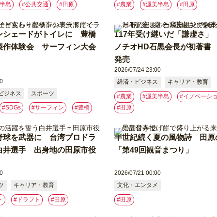
美半島
#公共交通
#⽥原
#農業
#渥美半島
#⽥原
ンシェードがトイレに 豊橋
117年受け継いだ「謙虚さ」
製作体験会 サーフィン大会
ノチオHD石黒会長が初著書 
発売
2026/07/24 23:00
0
経済・ビジネス
キャリア・教育
ビジネス
スポーツ
#農業
#渥美半島
#イノベーシ
#SDGs
#サーフィン
#豊橋
#⽥原
野球を武器に 台湾プロドラ
半世紀続く夏の風物詩 田原
白井選手 出身地の田原市役
「第49回観音まつり」
0
2026/07/21 00:00
ツ
キャリア・教育
文化・エンタメ
ト
#ドラフト
#⽥原
#⽥原