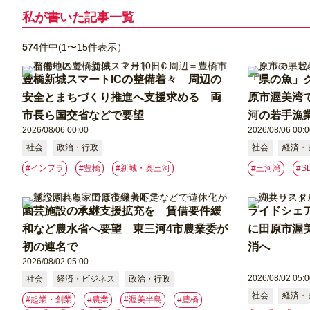
私が書いた記事⼀覧
574
件中(1〜15件表示）
豊橋新城スマートICの整備着々 周辺の
「県の魚」
安全とまちづくり推進へ支援求める 両
原市渥美湾で
市長ら国交省などで要望
河の若手漁
2026/08/06 00:00
2026/08/06 00:0
社会
政治・行政
社会
経済・
#インフラ
#豊橋
#新城・奥三河
#三河湾
#S
園芸施設の承継支援拡充を 賃借要件緩
ライドシェ
和など農水省へ要望 東三河4市農業委が
に田原市渥
初の連名で
消へ
2026/08/02 05:00
2026/08/02 05:0
社会
経済・ビジネス
政治・行政
社会
経済・
#起業・創業
#農業
#渥美半島
#豊橋