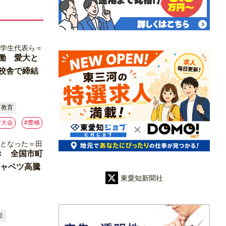
働 愛大と
校舎で締結
・教育
ア大会
#豊橋
き 全国市町
キャベツ高騰
東愛知新聞社
祉