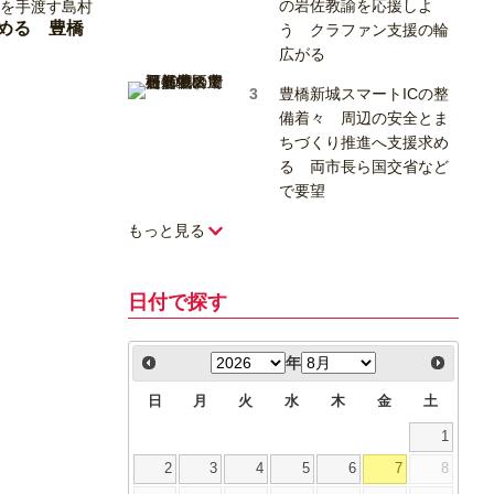
の岩佐教諭を応援しよ
める 豊橋
う クラファン支援の輪
広がる
豊橋新城スマートICの整
備着々 周辺の安全とま
ちづくり推進へ支援求め
る 両市長ら国交省など
で要望
もっと見る
日付で探す
年
日
月
火
水
木
金
土
1
2
3
4
5
6
7
8