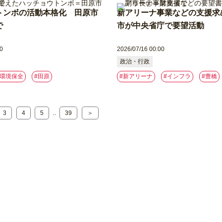
トンボの活動本格化 田原市
新アリーナ事業などの支援求
で
市が中央省庁で要望活動
0
2026/07/16 00:00
政治・行政
#環境保全
#⽥原
#新アリーナ
#インフラ
#豊橋
..
3
4
5
39
＞