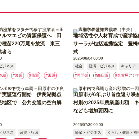
クルマエビの資源保護へ 田
地域活性や人材育成で産学協
種苗220万尾を放流 東三
サーラが包括連携協定 豊橋
業者ら
式
0
2026/08/04 00:00
ビジネス
社会
経済・ビジネス
キャリア
DGs
#漁業
#蒲郡
#⽥原
#再開発
#商店街
#名古屋アジ
ア実証運行開始 伊良湖拠点
田原市が6年ぶり首位返り咲
美地区で 公共交通の空白解
村別の2025年農業産出額 
なども増加要因に
0
2026/07/30 00:00
ビジネス
政治・行政
経済・ビジネス
くらし・健康・福