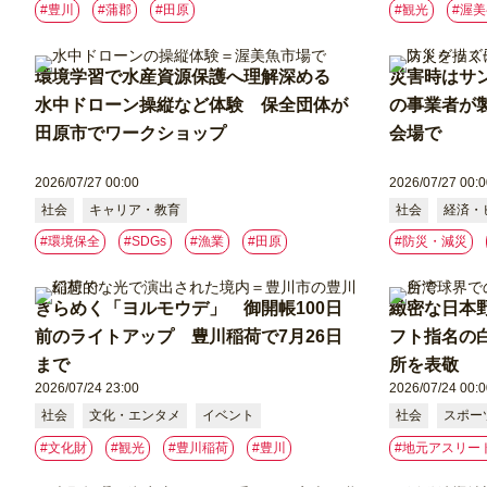
#豊川
#蒲郡
#⽥原
#観光
#渥
環境学習で水産資源保護へ理解深める
災害時はサ
水中ドローン操縦など体験 保全団体が
の事業者が
田原市でワークショップ
会場で
2026/07/27 00:00
2026/07/27 00:0
社会
キャリア・教育
社会
経済・
#環境保全
#SDGs
#漁業
#⽥原
#防災・減災
きらめく「ヨルモウデ」 御開帳100日
緻密な日本
前のライトアップ 豊川稲荷で7月26日
フト指名の
まで
所を表敬
2026/07/24 23:00
2026/07/24 00:0
社会
文化・エンタメ
イベント
社会
スポー
#文化財
#観光
#豊川稲荷
#豊川
#地元アスリー