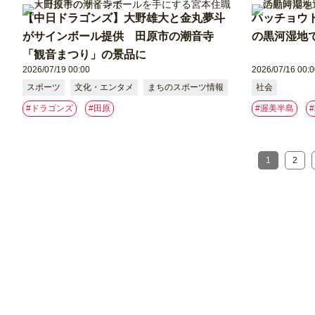
【中日ドラゴンズ】大野雄大と金丸夢斗
ハッチョウ
がサインボール提供 田原市の潮音寺
の黒河湿地
「観音まつり」の景品に
2026/07/19 00:00
2026/07/16 00:0
スポーツ
文化・エンタメ
まちのスポーツ情報
社会
#ドラゴンズ
#⽥原
#渥美半島
1
2