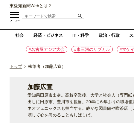
東愛知新聞Webとは？
メニュー
社会
経済・ビジネス
IT・科学
政治・行政
ス
#名古屋アジア大会
#東三河のサブカル
#マケ
トップ
執筆者（加藤広宣）
>
加藤広宣
愛知県田原市出身。高校卒業後、大学と社会人（専門紙）
出しに田原市、豊川市を担当。20年に６年ぶりの職場復
ネオフェニックスも担当する。静かな図書館や喫茶店（
壊して心を痛めることもしばしば。