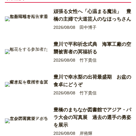
頑張る女性へ「心温まる魔法」 豊
橋の主婦で大道芸人のなほっちさん
2026/08/08
田中博子
豊川で平和祈念式典 海軍工廠の空
襲被害者の冥福祈る
2026/08/08
竹下貴信
豊川で幸水梨の出荷最盛期 お盆の
食卓にどうぞ
2026/08/08
竹下貴信
豊橋のまちなか図書館でアジア・パ
ラ大会の写真展 過去の選手の勇姿
を展示
2026/08/08
岸侑輝