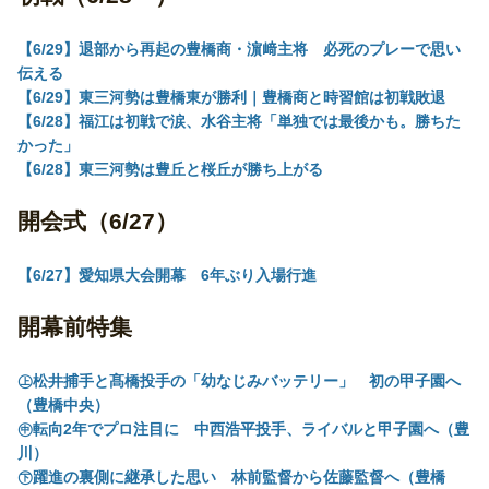
【6/29】退部から再起の豊橋商・濵﨑主将 必死のプレーで思い
伝える
【6/29】東三河勢は豊橋東が勝利｜豊橋商と時習館は初戦敗退
【6/28】福江は初戦で涙、水谷主将「単独では最後かも。勝ちた
かった」
【6/28】東三河勢は豊丘と桜丘が勝ち上がる
開会式（6/27）
【6/27】愛知県大会開幕 6年ぶり入場行進
開幕前特集
㊤松井捕手と髙橋投手の「幼なじみバッテリー」 初の甲子園へ
（豊橋中央）
㊥転向2年でプロ注目に 中西浩平投手、ライバルと甲子園へ（豊
川）
㊦躍進の裏側に継承した思い 林前監督から佐藤監督へ（豊橋