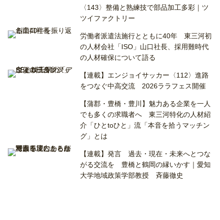
〈143〉整備と熟練技で部品加工多彩｜ツ
ツイファクトリー
労働者派遣法施行とともに40年 東三河初
の人材会社「ISO」山口社長、採用難時代
の人材確保について語る
【連載】エンジョイサッカー〈112〉進路
をつなぐ中高交流 2026ララフェス開催
【蒲郡・豊橋・豊川】魅力ある企業を一人
でも多くの求職者へ 東三河特化の人材紹
介「ひとtoひと」流「本音を拾うマッチン
グ」とは
【連載】発言 過去・現在・未来へとつな
がる交流を 豊橋と鶴岡の縁いかす｜愛知
大学地域政策学部教授 斉藤徹史