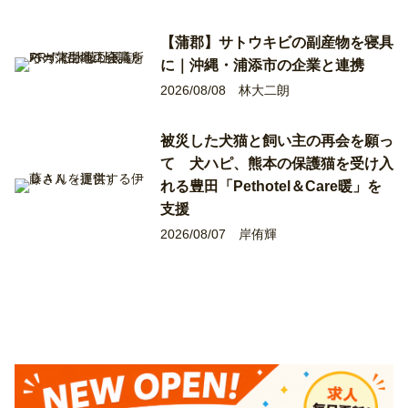
【蒲郡】サトウキビの副産物を寝具
に｜沖縄・浦添市の企業と連携
2026/08/08
林大二朗
被災した犬猫と飼い主の再会を願っ
て 犬ハピ、熊本の保護猫を受け入
れる豊田「Pethotel＆Care暖」を
支援
2026/08/07
岸侑輝