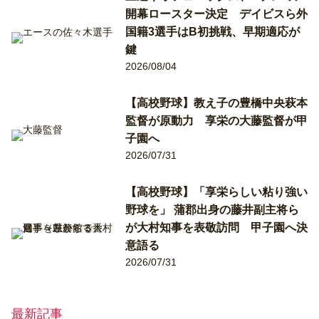
開幕ロースター決定 デイビスら外
国籍3選手はB初挑戦、早期適応が
鍵
2026/08/04
【高校野球】教え子の豊橋中央萩本
監督が原動力 享栄の大藤監督が甲
子園へ
2026/07/31
【高校野球】「享栄らしい粘り強い
野球を」 蒲郡出身の藤井副主将ら
が大村知事を表敬訪問 甲子園へ決
意語る
2026/07/31
最新記事