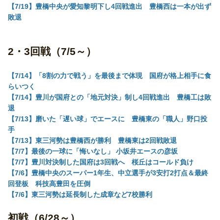
【7/19】豊橋中央が愛知黎明下し4回戦進出 豊橋西は一本が出ず
敗退
2・3回戦（7/5～）
【7/14】「8割の力で戦う」を最後まで体現 国府が格上相手に食
らいつく
【7/14】豊川が国府との「地元対決」制し4回戦進出 豊橋工は敗
退
【7/13】磨いた「遅い球」でエースに 豊橋東の「職人」野口投
手
【7/13】東三河勢は豊橋西が勝利 豊橋東は2回戦敗退
【7/7】最後の一球に「悔いなし」 小坂井エースの彦坂
【7/7】豊川対決制した国府は3回戦へ 桜丘はコールド負け
【7/6】豊橋中央のスーパー1年生、中立選手が3安打2打点＆最終
回登板 科技高豊田を圧倒
【7/6】東三河勢は延長制した成章など7校勝利
初戦（6/28～）